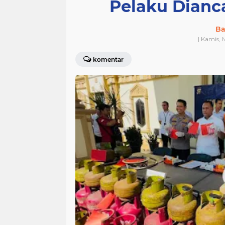
Pelaku Dianc
Ba
| Kamis, 
komentar