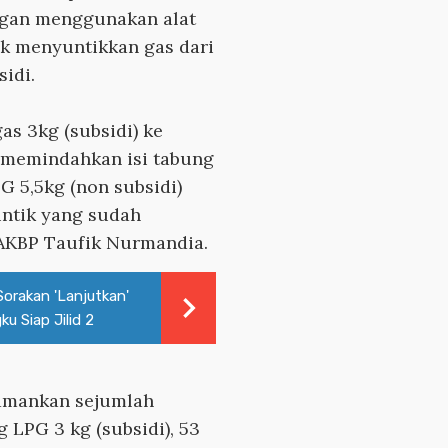
engan menggunakan alat
uk menyuntikkan gas dari
idi.
as 3kg (subsidi) ke
n memindahkan isi tabung
G 5,5kg (non subsidi)
ntik yang sudah
r AKBP Taufik Nurmandia.
orakan 'Lanjutkan'
u Siap Jilid 2
gamankan sejumlah
g LPG 3 kg (subsidi), 53