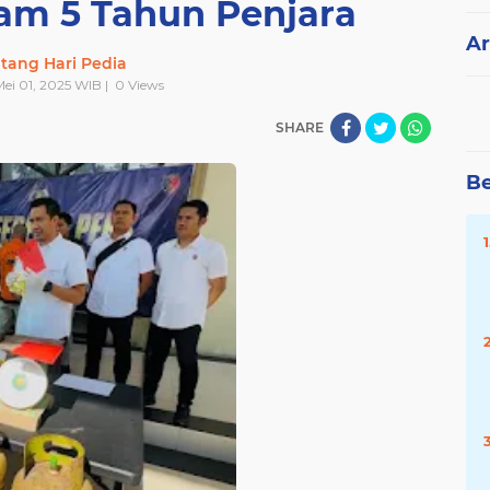
am 5 Tahun Penjara
Ar
tang Hari Pedia
Mei 01, 2025 WIB |
0
Views
SHARE
Be