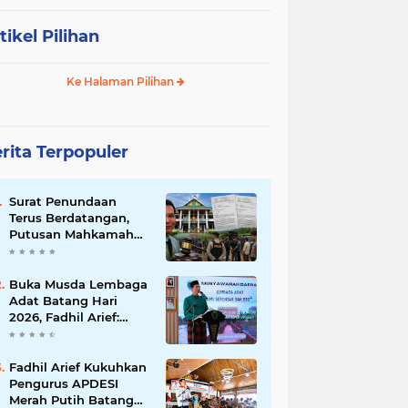
tikel Pilihan
Ke Halaman Pilihan
rita Terpopuler
Surat Penundaan
Terus Berdatangan,
Putusan Mahkamah
Agung Sudah Final,
Mengapa Eksekusi
Belum Dilaksanakan?
Buka Musda Lembaga
Adat Batang Hari
2026, Fadhil Arief:
Adat Adalah Benteng
Jati Diri Generasi
Muda
Fadhil Arief Kukuhkan
Pengurus APDESI
Merah Putih Batang