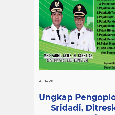
›
JAMBI
Ungkap Pengoplo
Sridadi, Ditre