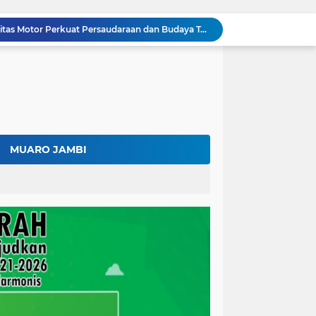
Fadhil Arief Ajak Komunitas Motor Perkuat Persaudaraan dan Budaya Tertib Berlalu Lintas
Surat Penundaan Terus Berdatangan, Putusan Mahkamah Agung Sudah Final, Mengapa Eksekusi Belum Dilaksanakan?
Fadhil Arief Resmi Lantik 16 Kepala Desa, Titip Pesan Integritas dan Pelayanan Untuk Kemajuan Batang Hari
Diduga Bawa 20.000 Liter Solar Tanpa Izin, Pengemudi Klaim Resmi dari Depot Pertamina
Kalah di Mahkamah Agung, PT BSU Kini Minta Ketua MA Awasi Eksekusi Putusannya Sendiri
Kolaborasi Lapas dan Baznas Wujudkan Rumah Layak Huni, Fadhil Arief: Bukti Nyata Kepedulian Untuk Rakyat
Ratusan Petani Batanghari Gelar Sedekah Bubur di Tengah Sawah, Fadhil Arief: Tradisi Ini Harus Tetap Lestari
Fadhil Arief Kukuhkan Pengurus APDESI Merah Putih Batang Hari, Iknak Nahkodai Periode 2026–2031
MUARO JAMBI
Buka Musda Lembaga Adat Batang Hari 2026, Fadhil Arief: Adat Adalah Benteng Jati Diri Generasi Muda
Bupati Fadhil Arief Hadiri Grand Final Batang Hari Cup Race 2026, Sportivitas dan UMKM Jadi Sorotan