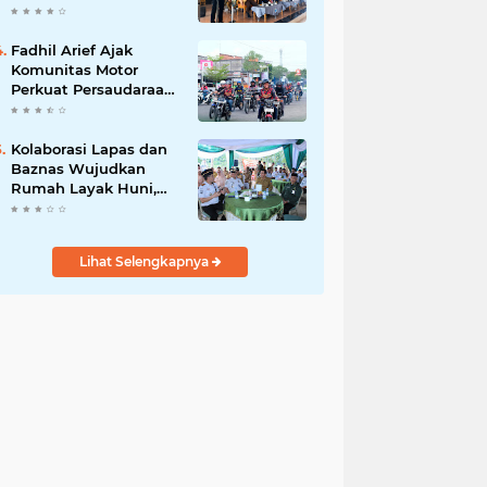
Hari, Iknak Nahkodai
Periode 2026–2031
Fadhil Arief Ajak
Komunitas Motor
Perkuat Persaudaraan
dan Budaya Tertib
Berlalu Lintas
Kolaborasi Lapas dan
Baznas Wujudkan
Rumah Layak Huni,
Fadhil Arief: Bukti
Nyata Kepedulian
Untuk Rakyat
Lihat Selengkapnya