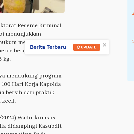
ktorat Reserse Kriminal
mbi menunjukkan
hukum melalui
×
Berita Terbaru
UPDATE
merce berupa
3 kg.
paya mendukung program
n 100 Hari Kerja Kapolda
 bersih dari praktik
kecil.
/2024) Wadir krimsus
ia didampingi Kasubdit