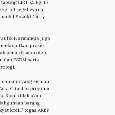
 tabung LPG 5,5 kg, 15
0 kg, 50 segel warna
1 mobil Suzuki Carry
Taufik Nurmandia juga
 melanjutkan proses
suk pemeriksaan oleh
an dan ESDM serta
rologi.
an hukum yang sejalan
Asta Cita dan program
a. Kami tidak akan
alahgunaan barang
yat kecil,” tegas AKBP