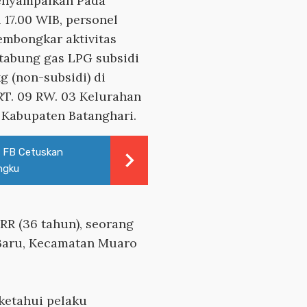
menyampaikan Pada
l 17.00 WIB, personel
embongkar aktivitas
tabung gas LPG subsidi
g (non-subsidi) di
RT. 09 RW. 03 Kelurahan
 Kabupaten Batanghari.
 FB Cetuskan
ngku
RR (36 tahun), seorang
 Baru, Kecamatan Muaro
iketahui pelaku