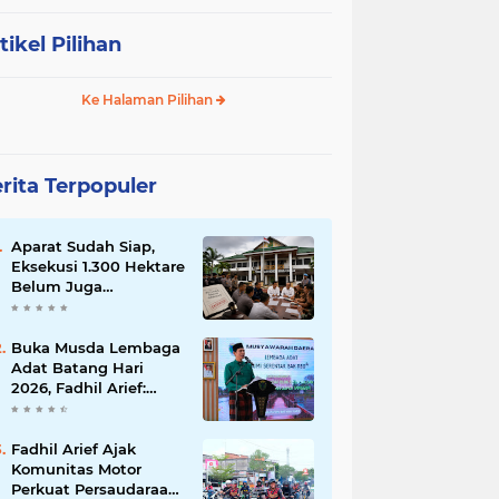
tikel Pilihan
Ke Halaman Pilihan
rita Terpopuler
Aparat Sudah Siap,
Eksekusi 1.300 Hektare
Belum Juga
Ditetapkan PN Muara
Bulian, Ada Apa?
Buka Musda Lembaga
Adat Batang Hari
2026, Fadhil Arief:
Adat Adalah Benteng
Jati Diri Generasi
Muda
Fadhil Arief Ajak
Komunitas Motor
Perkuat Persaudaraan