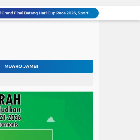
Bupati Fadhil Arief Hadiri Grand Final Batang Hari Cup Race 2026, Sportivitas dan UMKM Jadi Sorotan
Fadhil Arief Ajak Komunitas Motor Perkuat Persaudaraan dan Budaya Tertib Berlalu Lintas
Surat Penundaan Terus Berdatangan, Putusan Mahkamah Agung Sudah Final, Mengapa Eksekusi Belum Dilaksanakan?
Fadhil Arief Resmi Lantik 16 Kepala Desa, Titip Pesan Integritas dan Pelayanan Untuk Kemajuan Batang Hari
Aparat Sudah Siap, Eksekusi 1.300 Hektare Belum Juga Ditetapkan PN Muara Bulian, Ada Apa?
Kalah di Mahkamah Agung, PT BSU Kini Minta Ketua MA Awasi Eksekusi Putusannya Sendiri
Kolaborasi Lapas dan Baznas Wujudkan Rumah Layak Huni, Fadhil Arief: Bukti Nyata Kepedulian Untuk Rakyat
Ratusan Petani Batanghari Gelar Sedekah Bubur di Tengah Sawah, Fadhil Arief: Tradisi Ini Harus Tetap Lestari
MUARO JAMBI
Fadhil Arief Kukuhkan Pengurus APDESI Merah Putih Batang Hari, Iknak Nahkodai Periode 2026–2031
Buka Musda Lembaga Adat Batang Hari 2026, Fadhil Arief: Adat Adalah Benteng Jati Diri Generasi Muda