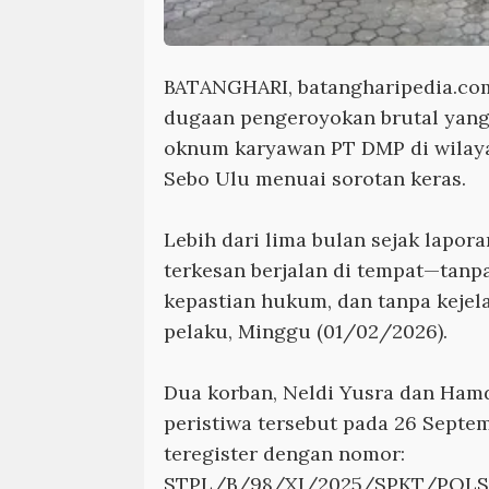
BATANGHARI, batangharipedia.co
dugaan pengeroyokan brutal yang
oknum karyawan PT DMP di wilay
Sebo Ulu menuai sorotan keras.
Lebih dari lima bulan sejak lapora
terkesan berjalan di tempat—tanp
kepastian hukum, dan tanpa kejel
pelaku, Minggu (01/02/2026).
Dua korban, Neldi Yusra dan Ham
peristiwa tersebut pada 26 Septe
teregister dengan nomor:
STPL/B/98/XI/2025/SPKT/POL