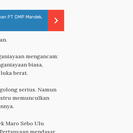
wan PT DMP Mandek,
an.
nganiayaan mengancam:
nganiayaan biasa,
luka berat.
rgolong serius. Namun
ustru memunculkan
nnya.
ek Maro Sebo Ulu
 Pertanyaan mendasar