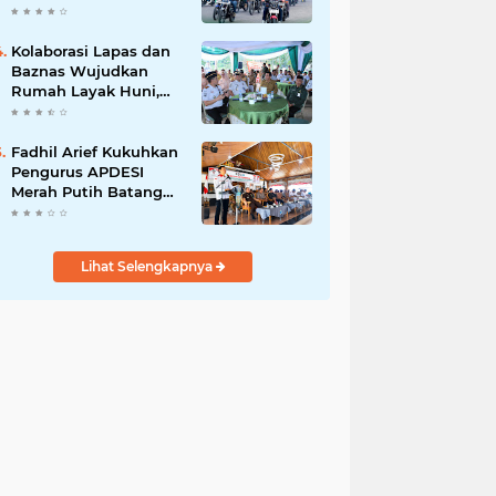
dan Budaya Tertib
Berlalu Lintas
Kolaborasi Lapas dan
Baznas Wujudkan
Rumah Layak Huni,
Fadhil Arief: Bukti
Nyata Kepedulian
Untuk Rakyat
Fadhil Arief Kukuhkan
Pengurus APDESI
Merah Putih Batang
Hari, Iknak Nahkodai
Periode 2026–2031
Lihat Selengkapnya