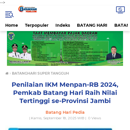
-->
Home
Terpopuler
Indeks
BATANG HARI
BATAN
›
BATANGHARI SUPER TANGGUH
Penilaian IKM Menpan-RB 2024,
Pemkab Batang Hari Raih Nilai
Tertinggi se-Provinsi Jambi
Batang Hari Pedia
| Kamis, September 18, 2025 WIB |
0
Views