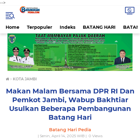
-->
Home
Terpopuler
Indeks
BATANG HARI
BATAN
›
KOTA JAMBI
Makan Malam Bersama DPR RI Dan
Pemkot Jambi, Wabup Bakhtiar
Usulkan Beberapa Pembangunan
Batang Hari
Batang Hari Pedia
| Senin, April 14, 2025 WIB |
0
Views