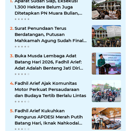
Aparat Sudah Siap, Eksekusi
1.300 Hektare Belum Juga
Ditetapkan PN Muara Bulian,
Ada Apa?
Surat Penundaan Terus
Berdatangan, Putusan
Mahkamah Agung Sudah Final,
Mengapa Eksekusi Belum
Dilaksanakan?
Buka Musda Lembaga Adat
Batang Hari 2026, Fadhil Arief:
Adat Adalah Benteng Jati Diri
Generasi Muda
Fadhil Arief Ajak Komunitas
Motor Perkuat Persaudaraan
dan Budaya Tertib Berlalu Lintas
Fadhil Arief Kukuhkan
Pengurus APDESI Merah Putih
Batang Hari, Iknak Nahkodai
Periode 2026–2031