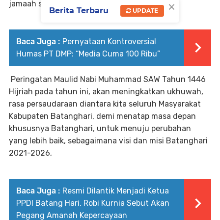
×
jamaah sekalian.
Berita Terbaru
UPDATE
Baca Juga :
Pernyataan Kontroversial
Humas PT DMP: “Media Cuma 100 Ribu”
Peringatan Maulid Nabi Muhammad SAW Tahun 1446
Hijriah pada tahun ini, akan meningkatkan ukhuwah,
rasa persaudaraan diantara kita seluruh Masyarakat
Kabupaten Batanghari, demi menatap masa depan
khususnya Batanghari, untuk menuju perubahan
yang lebih baik, sebagaimana visi dan misi Batanghari
2021-2026,
Baca Juga :
Resmi Dilantik Menjadi Ketua
PPDI Batang Hari, Robi Kurnia Sebut Akan
Pegang Amanah Kepercayaan