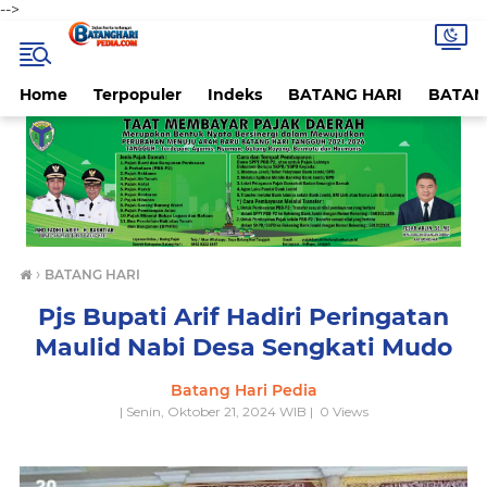
-->
Home
Terpopuler
Indeks
BATANG HARI
BATAN
›
BATANG HARI
Pjs Bupati Arif Hadiri Peringatan
Maulid Nabi Desa Sengkati Mudo
Batang Hari Pedia
| Senin, Oktober 21, 2024 WIB |
0
Views