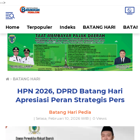
-->
Home
Terpopuler
Indeks
BATANG HARI
BATAN
›
BATANG HARI
HPN 2026, DPRD Batang Hari
Apresiasi Peran Strategis Pers
Batang Hari Pedia
| Selasa, Februari 10, 2026 WIB |
0
Views