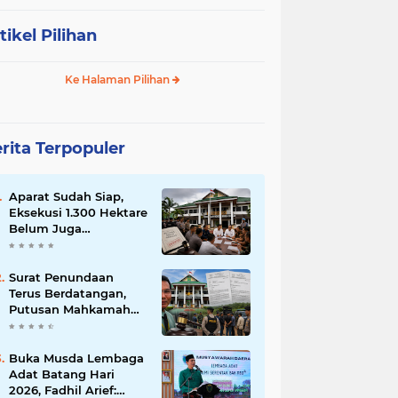
tikel Pilihan
Ke Halaman Pilihan
rita Terpopuler
Aparat Sudah Siap,
Eksekusi 1.300 Hektare
Belum Juga
Ditetapkan PN Muara
Bulian, Ada Apa?
Surat Penundaan
Terus Berdatangan,
Putusan Mahkamah
Agung Sudah Final,
Mengapa Eksekusi
Belum Dilaksanakan?
Buka Musda Lembaga
Adat Batang Hari
2026, Fadhil Arief: