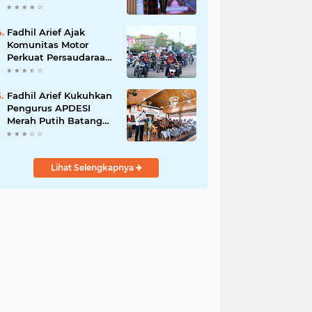
Adat Adalah Benteng
Jati Diri Generasi
Muda
Fadhil Arief Ajak
Komunitas Motor
Perkuat Persaudaraan
dan Budaya Tertib
Berlalu Lintas
Fadhil Arief Kukuhkan
Pengurus APDESI
Merah Putih Batang
Hari, Iknak Nahkodai
Periode 2026–2031
Lihat Selengkapnya