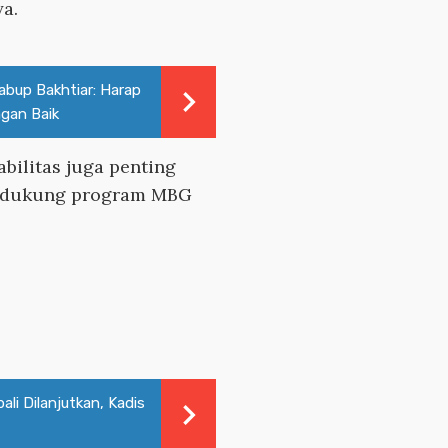
ya.
bup Bakhtiar: Harap
gan Baik
abilitas juga penting
endukung program MBG
li Dilanjutkan, Kadis