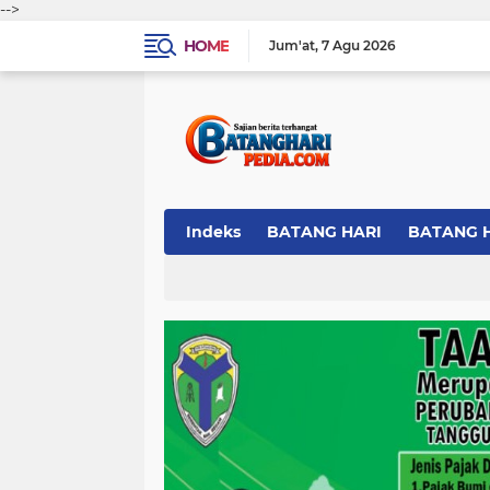
-->
HOME
Jum'at
7 Agu 2026
Indeks
BATANG HARI
BATANG 