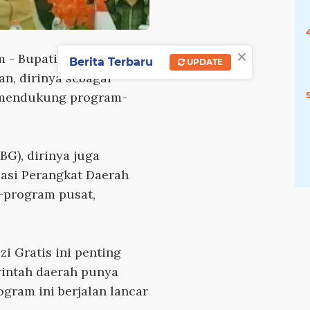
×
m
- Bupati Batang Hari
Berita Terbaru
UPDATE
n, dirinya sebagai
 mendukung program-
BG), dirinya juga
asi Perangkat Daerah
program pusat,
 Gratis ini penting
rintah daerah punya
gram ini berjalan lancar