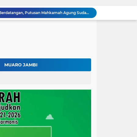
Surat Penundaan Terus Berdatangan, Putusan Mahkamah Agung Sudah Final, Mengapa Eksekusi Belum Dilaksanakan?
Fadhil Arief Resmi Lantik 16 Kepala Desa, Titip Pesan Integritas dan Pelayanan Untuk Kemajuan Batang Hari
Aparat Sudah Siap, Eksekusi 1.300 Hektare Belum Juga Ditetapkan PN Muara Bulian, Ada Apa?
Kalah di Mahkamah Agung, PT BSU Kini Minta Ketua MA Awasi Eksekusi Putusannya Sendiri
Kolaborasi Lapas dan Baznas Wujudkan Rumah Layak Huni, Fadhil Arief: Bukti Nyata Kepedulian Untuk Rakyat
Ratusan Petani Batanghari Gelar Sedekah Bubur di Tengah Sawah, Fadhil Arief: Tradisi Ini Harus Tetap Lestari
Fadhil Arief Kukuhkan Pengurus APDESI Merah Putih Batang Hari, Iknak Nahkodai Periode 2026–2031
Buka Musda Lembaga Adat Batang Hari 2026, Fadhil Arief: Adat Adalah Benteng Jati Diri Generasi Muda
MUARO JAMBI
Bupati Fadhil Arief Hadiri Grand Final Batang Hari Cup Race 2026, Sportivitas dan UMKM Jadi Sorotan
Fadhil Arief Ajak Komunitas Motor Perkuat Persaudaraan dan Budaya Tertib Berlalu Lintas