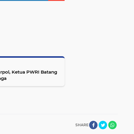
Parpol, Ketua PWRI Batang
aga
SHARE