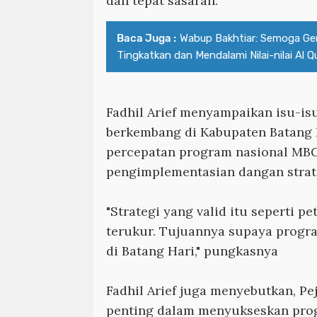
dan tepat sasaran.
Baca Juga :
Wabup Bakhtiar: Semoga Ge
Tingkatkan dan Mendalami Nilai-nilai Al Q
Fadhil Arief menyampaikan isu-is
berkembang di Kabupaten Batang H
percepatan program nasional MB
pengimplementasian dangan strate
"Strategi yang valid itu seperti pe
terukur. Tujuannya supaya progr
di Batang Hari," pungkasnya
Fadhil Arief juga menyebutkan, P
penting dalam menyukseskan pro