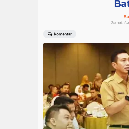
Ba
Ba
| Jumat, Ag
komentar