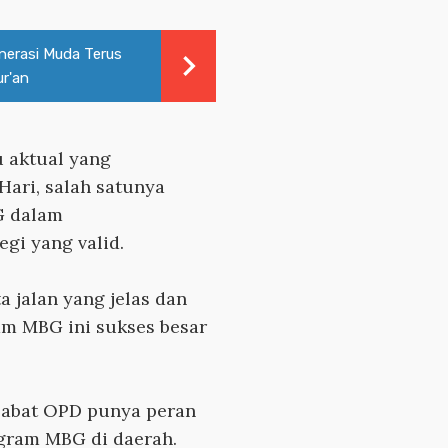
nerasi Muda Terus
ur'an
u aktual yang
ari, salah satunya
G dalam
gi yang valid.
ta jalan yang jelas dan
am MBG ini sukses besar
ejabat OPD punya peran
gram MBG di daerah.