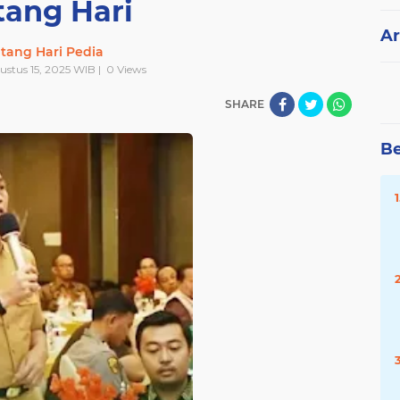
tang Hari
Ar
tang Hari Pedia
ustus 15, 2025 WIB |
0
Views
SHARE
Be