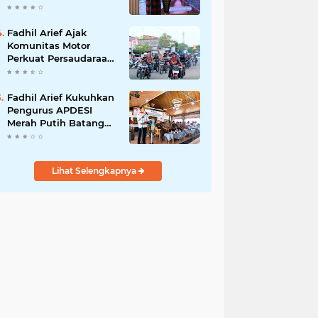
Adat Adalah Benteng
Jati Diri Generasi
Muda
Fadhil Arief Ajak
Komunitas Motor
Perkuat Persaudaraan
dan Budaya Tertib
Berlalu Lintas
Fadhil Arief Kukuhkan
Pengurus APDESI
Merah Putih Batang
Hari, Iknak Nahkodai
Periode 2026–2031
Lihat Selengkapnya