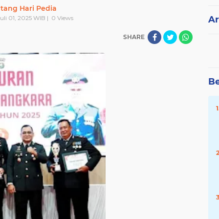
tang Hari Pedia
Juli 01, 2025 WIB |
0
Views
Ar
SHARE
Be