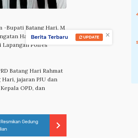
m
-Bupati Batang Hari, M
×
ingatan Hari Ulang
Berita Terbaru
UPDATE
i Lapangan Polres
PRD Batang Hari Rahmat
Hari, jajaran PJU dan
, Kepala OPD, dan
ai Resmikan Gedung
lian