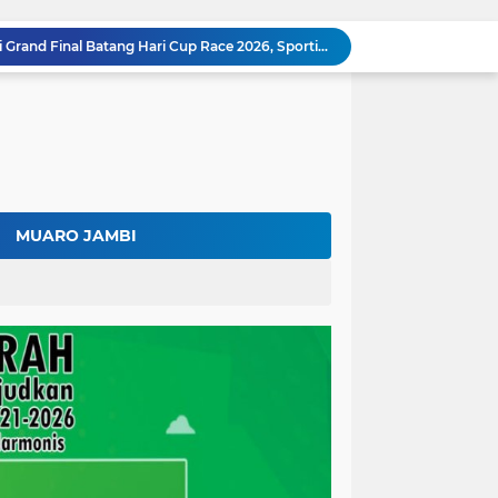
Bupati Fadhil Arief Hadiri Grand Final Batang Hari Cup Race 2026, Sportivitas dan UMKM Jadi Sorotan
Fadhil Arief Ajak Komunitas Motor Perkuat Persaudaraan dan Budaya Tertib Berlalu Lintas
Surat Penundaan Terus Berdatangan, Putusan Mahkamah Agung Sudah Final, Mengapa Eksekusi Belum Dilaksanakan?
Fadhil Arief Resmi Lantik 16 Kepala Desa, Titip Pesan Integritas dan Pelayanan Untuk Kemajuan Batang Hari
Aparat Sudah Siap, Eksekusi 1.300 Hektare Belum Juga Ditetapkan PN Muara Bulian, Ada Apa?
Kalah di Mahkamah Agung, PT BSU Kini Minta Ketua MA Awasi Eksekusi Putusannya Sendiri
Kolaborasi Lapas dan Baznas Wujudkan Rumah Layak Huni, Fadhil Arief: Bukti Nyata Kepedulian Untuk Rakyat
Ratusan Petani Batanghari Gelar Sedekah Bubur di Tengah Sawah, Fadhil Arief: Tradisi Ini Harus Tetap Lestari
MUARO JAMBI
Fadhil Arief Kukuhkan Pengurus APDESI Merah Putih Batang Hari, Iknak Nahkodai Periode 2026–2031
Buka Musda Lembaga Adat Batang Hari 2026, Fadhil Arief: Adat Adalah Benteng Jati Diri Generasi Muda