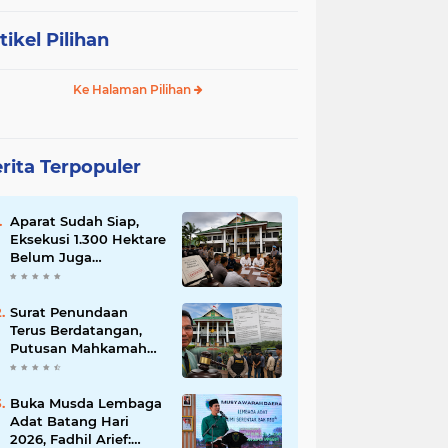
tikel Pilihan
Ke Halaman Pilihan
rita Terpopuler
Aparat Sudah Siap,
Eksekusi 1.300 Hektare
Belum Juga
Ditetapkan PN Muara
Bulian, Ada Apa?
Surat Penundaan
Terus Berdatangan,
Putusan Mahkamah
Agung Sudah Final,
Mengapa Eksekusi
Belum Dilaksanakan?
Buka Musda Lembaga
Adat Batang Hari
2026, Fadhil Arief: