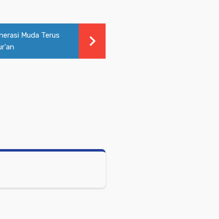
nerasi Muda Terus
ur'an