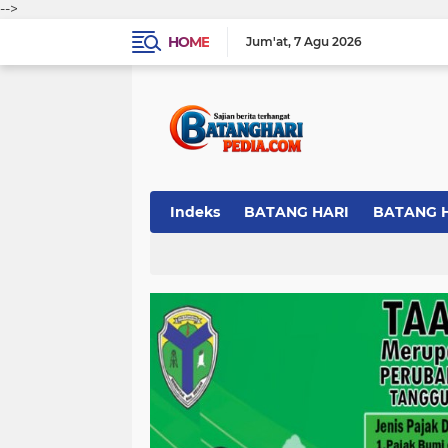
-->
HOME
Jum'at
7 Agu 2026
Indeks
BATANG HARI
BATANG 