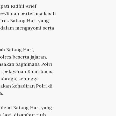
ati Fadhil Arief
-79 dan berterima kasih
lres Batang Hari yang
k dalam mengayomi serta
ab Batang Hari,
lres beserta jajaran,
asakan bagaimana Polri
i pelayanan Kamtibmas,
lahraga, sehingga
kan kehadiran Polri di
a.
t demi Batang Hari yang
a lagi, disambut riuh