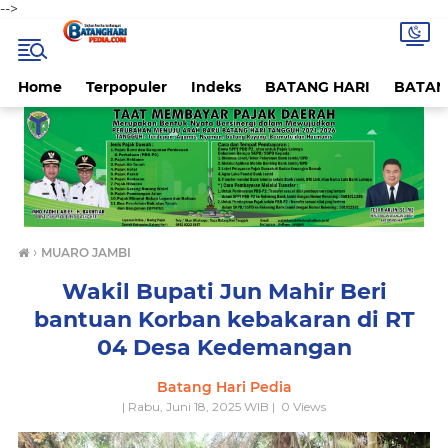
-->
Home
Terpopuler
Indeks
BATANG HARI
BATAN
›
MUARO JAMBI
Wakil Bupati Jun Mahir Beri
bantuan Korban kebakaran di RT
04 Desa Kedemangan
Batang Hari Pedia
| Rabu, Juni 18, 2025 WIB |
0
Views