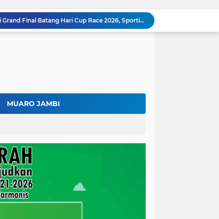
Fadhil Arief Ajak Komunitas Motor Perkuat Persaudaraan dan Budaya Tertib Berlalu Lintas
Surat Penundaan Terus Berdatangan, Putusan Mahkamah Agung Sudah Final, Mengapa Eksekusi Belum Dilaksanakan?
Fadhil Arief Resmi Lantik 16 Kepala Desa, Titip Pesan Integritas dan Pelayanan Untuk Kemajuan Batang Hari
Aparat Sudah Siap, Eksekusi 1.300 Hektare Belum Juga Ditetapkan PN Muara Bulian, Ada Apa?
Kalah di Mahkamah Agung, PT BSU Kini Minta Ketua MA Awasi Eksekusi Putusannya Sendiri
Kolaborasi Lapas dan Baznas Wujudkan Rumah Layak Huni, Fadhil Arief: Bukti Nyata Kepedulian Untuk Rakyat
Ratusan Petani Batanghari Gelar Sedekah Bubur di Tengah Sawah, Fadhil Arief: Tradisi Ini Harus Tetap Lestari
Fadhil Arief Kukuhkan Pengurus APDESI Merah Putih Batang Hari, Iknak Nahkodai Periode 2026–2031
MUARO JAMBI
Buka Musda Lembaga Adat Batang Hari 2026, Fadhil Arief: Adat Adalah Benteng Jati Diri Generasi Muda
Bupati Fadhil Arief Hadiri Grand Final Batang Hari Cup Race 2026, Sportivitas dan UMKM Jadi Sorotan