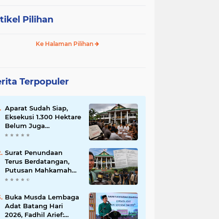
tikel Pilihan
Ke Halaman Pilihan
rita Terpopuler
Aparat Sudah Siap,
Eksekusi 1.300 Hektare
Belum Juga
Ditetapkan PN Muara
Bulian, Ada Apa?
Surat Penundaan
Terus Berdatangan,
Putusan Mahkamah
Agung Sudah Final,
Mengapa Eksekusi
Belum Dilaksanakan?
Buka Musda Lembaga
Adat Batang Hari
2026, Fadhil Arief: