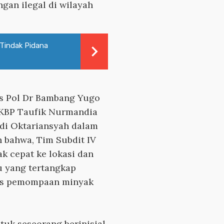
gan ilegal di wilayah
r Tindak Pidana
s Pol Dr Bambang Yugo
AKBP Taufik Nurmandia
di Oktariansyah dalam
 bahwa, Tim Subdit IV
k cepat ke lokasi dan
 yang tertangkap
tas pemompaan minyak
ntuk seseorang berinisial