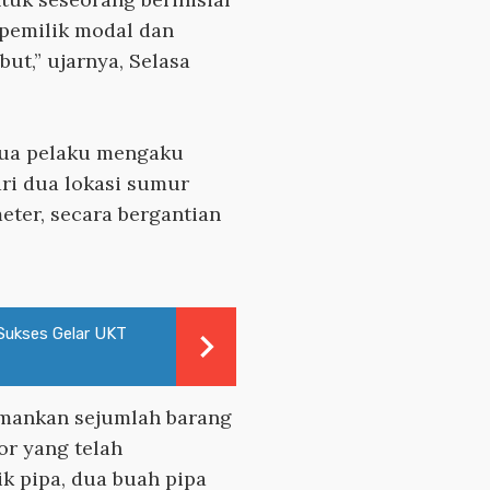
 pemilik modal dan
ut,” ujarnya, Selasa
dua pelaku mengaku
i dua lokasi sumur
meter, secara bergantian
Sukses Gelar UKT
gamankan sejumlah barang
or yang telah
k pipa, dua buah pipa