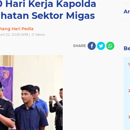
 Hari Kerja Kapolda
Ar
ahatan Sektor Migas
tang Hari Pedia
April 22, 2025 WIB |
0
Views
SHARE
Be