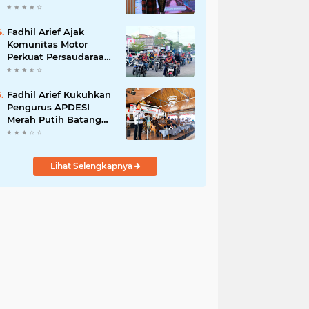
Adat Adalah Benteng
Jati Diri Generasi
Muda
Fadhil Arief Ajak
Komunitas Motor
Perkuat Persaudaraan
dan Budaya Tertib
Berlalu Lintas
Fadhil Arief Kukuhkan
Pengurus APDESI
Merah Putih Batang
Hari, Iknak Nahkodai
Periode 2026–2031
Lihat Selengkapnya