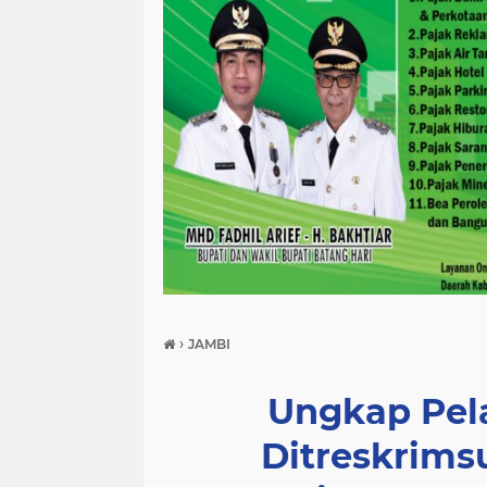
›
JAMBI
Ungkap Pelak
Ditreskrimsu