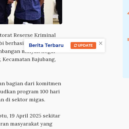
torat Reserse Kriminal
×
mbi berhasil mengungkap
Berita Terbaru
UPDATE
bangan minyak ilegal
ir, Kecamatan Bajubang,
an bagian dari komitmen
udkan program 100 hari
n di sektor migas.
u, 19 April 2025 sekitar
oran masyarakat yang