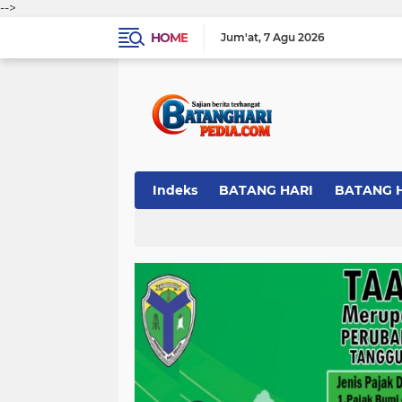
-->
HOME
Jum'at
7 Agu 2026
Indeks
BATANG HARI
BATANG 