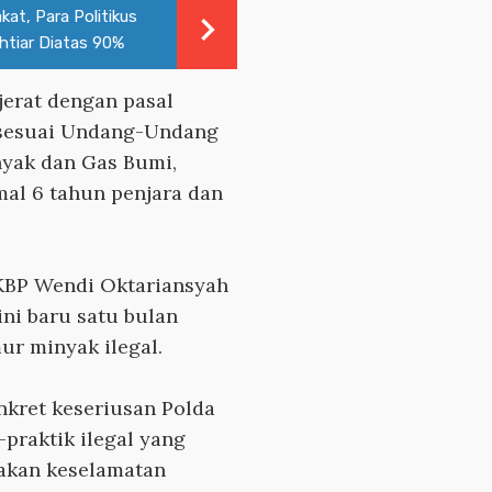
at, Para Politikus
htiar Diatas 90%
jerat dengan pasal
n sesuai Undang-Undang
yak dan Gas Bumi,
l 6 tahun penjara dan
AKBP Wendi Oktariansyah
ni baru satu bulan
ur minyak ilegal.
nkret keseriusan Polda
praktik ilegal yang
akan keselamatan