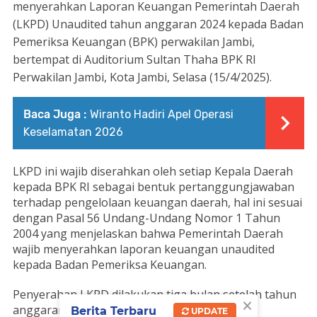
menyerahkan Laporan Keuangan Pemerintah Daerah
(LKPD) Unaudited tahun anggaran 2024 kepada Badan
Pemeriksa Keuangan (BPK) perwakilan Jambi,
bertempat di Auditorium Sultan Thaha BPK RI
Perwakilan Jambi, Kota Jambi, Selasa (15/4/2025).
Baca Juga :
Wiranto Hadiri Apel Operasi
Keselamatan 2026
LKPD ini wajib diserahkan oleh setiap Kepala Daerah
kepada BPK RI sebagai bentuk pertanggungjawaban
terhadap pengelolaan keuangan daerah, hal ini sesuai
dengan Pasal 56 Undang-Undang Nomor 1 Tahun
2004 yang menjelaskan bahwa Pemerintah Daerah
wajib menyerahkan laporan keuangan unaudited
kepada Badan Pemeriksa Keuangan.
Penyerahan LKPD dilakukan tiga bulan setelah tahun
×
anggaran berakhir pada tiap tahunnya.
Berita Terbaru
UPDATE