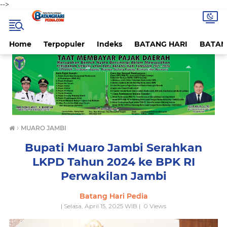
-->
Home
Terpopuler
Indeks
BATANG HARI
BATAN
›
MUARO JAMBI
Bupati Muaro Jambi Serahkan
LKPD Tahun 2024 ke BPK RI
Perwakilan Jambi
Batang Hari Pedia
| Selasa, April 15, 2025 WIB |
0
Views