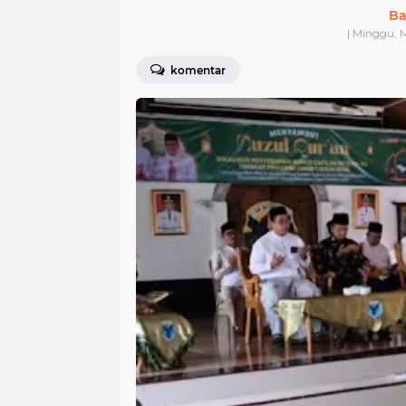
Ba
| Minggu, 
komentar