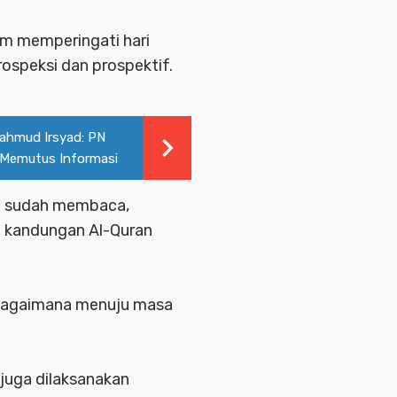
am memperingati hari
rospeksi dan prospektif.
ahmud Irsyad: PN
 Memutus Informasi
a sudah membaca,
i kandungan Al-Quran
bagaimana menuju masa
 juga dilaksanakan