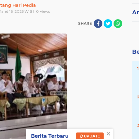
tang Hari Pedia
Maret 16, 2025 WIB |
0
Views
Ar
SHARE
Be
×
Berita Terbaru
UPDATE