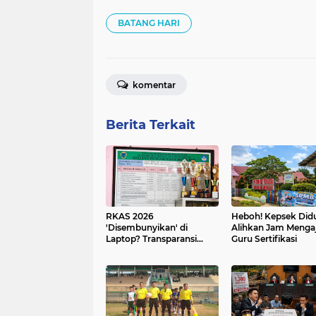
BATANG HARI
komentar
Berita Terkait
RKAS 2026
Heboh! Kepsek Did
'Disembunyikan' di
Alihkan Jam Menga
Laptop? Transparansi
Guru Sertifikasi
Dana BOS SDN 187/I
Teratai Dipertanyakan