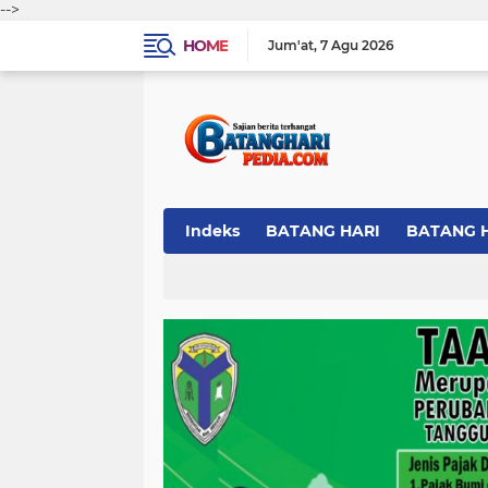
-->
HOME
Jum'at
7 Agu 2026
Indeks
BATANG HARI
BATANG 