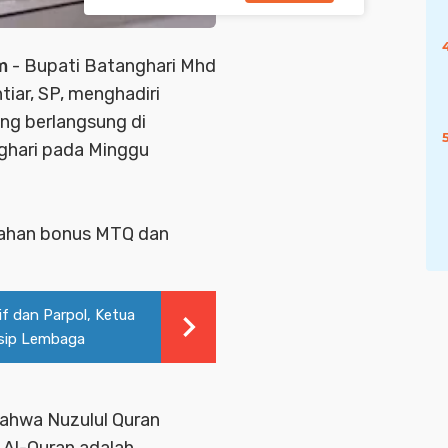
m
- Bupati Batanghari Mhd
tiar, SP, menghadiri
ang berlangsung di
ghari pada Minggu
erahan bonus MTQ dan
if dan Parpol, Ketua
nsip Lembaga
ahwa Nuzulul Quran
Al-Quran adalah