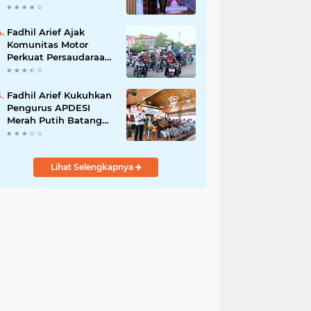
Adat Adalah Benteng
Jati Diri Generasi
Muda
Fadhil Arief Ajak
Komunitas Motor
Perkuat Persaudaraan
dan Budaya Tertib
Berlalu Lintas
Fadhil Arief Kukuhkan
Pengurus APDESI
Merah Putih Batang
Hari, Iknak Nahkodai
Periode 2026–2031
Lihat Selengkapnya