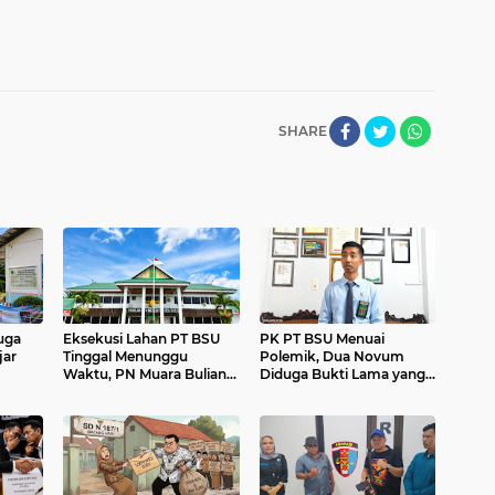
SHARE
uga
Eksekusi Lahan PT BSU
PK PT BSU Menuai
jar
Tinggal Menunggu
Polemik, Dua Novum
Waktu, PN Muara Bulian
Diduga Bukti Lama yang
Pastikan Tak Ada
Pernah Diuji di
Penundaan
Pengadilan