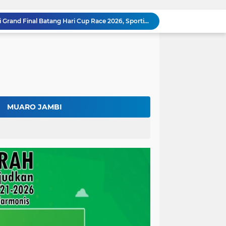
Bupati Fadhil Arief Hadiri Grand Final Batang Hari Cup Race 2026, Sportivitas dan UMKM Jadi Sorotan
Fadhil Arief Ajak Komunitas Motor Perkuat Persaudaraan dan Budaya Tertib Berlalu Lintas
Surat Penundaan Terus Berdatangan, Putusan Mahkamah Agung Sudah Final, Mengapa Eksekusi Belum Dilaksanakan?
Fadhil Arief Resmi Lantik 16 Kepala Desa, Titip Pesan Integritas dan Pelayanan Untuk Kemajuan Batang Hari
Aparat Sudah Siap, Eksekusi 1.300 Hektare Belum Juga Ditetapkan PN Muara Bulian, Ada Apa?
Kalah di Mahkamah Agung, PT BSU Kini Minta Ketua MA Awasi Eksekusi Putusannya Sendiri
Kolaborasi Lapas dan Baznas Wujudkan Rumah Layak Huni, Fadhil Arief: Bukti Nyata Kepedulian Untuk Rakyat
Ratusan Petani Batanghari Gelar Sedekah Bubur di Tengah Sawah, Fadhil Arief: Tradisi Ini Harus Tetap Lestari
MUARO JAMBI
Fadhil Arief Kukuhkan Pengurus APDESI Merah Putih Batang Hari, Iknak Nahkodai Periode 2026–2031
Buka Musda Lembaga Adat Batang Hari 2026, Fadhil Arief: Adat Adalah Benteng Jati Diri Generasi Muda