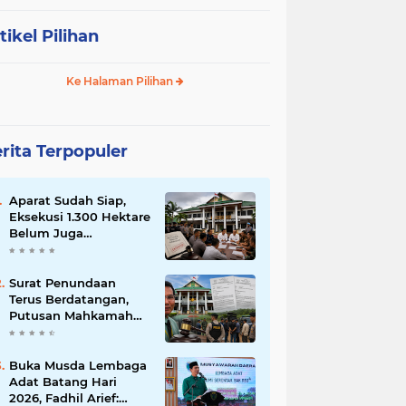
tikel Pilihan
Ke Halaman Pilihan
rita Terpopuler
Aparat Sudah Siap,
Eksekusi 1.300 Hektare
Belum Juga
Ditetapkan PN Muara
Bulian, Ada Apa?
Surat Penundaan
Terus Berdatangan,
Putusan Mahkamah
Agung Sudah Final,
Mengapa Eksekusi
Belum Dilaksanakan?
Buka Musda Lembaga
Adat Batang Hari
2026, Fadhil Arief: