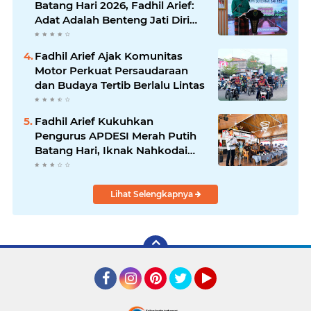
Batang Hari 2026, Fadhil Arief:
Adat Adalah Benteng Jati Diri
Generasi Muda
Fadhil Arief Ajak Komunitas
Motor Perkuat Persaudaraan
dan Budaya Tertib Berlalu Lintas
Fadhil Arief Kukuhkan
Pengurus APDESI Merah Putih
Batang Hari, Iknak Nahkodai
Periode 2026–2031
Lihat Selengkapnya
Facebook
Instagram
Pinterest
Twitter
YouTube