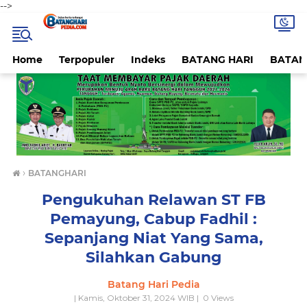
-->
Home
Terpopuler
Indeks
BATANG HARI
BATAN
›
BATANGHARI
Pengukuhan Relawan ST FB
Pemayung, Cabup Fadhil :
Sepanjang Niat Yang Sama,
Silahkan Gabung
Batang Hari Pedia
| Kamis, Oktober 31, 2024 WIB |
0
Views