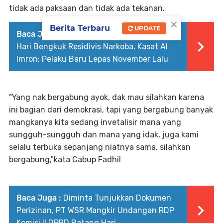
tidak ada paksaan dan tidak ada tekanan.
×
Berita Terbaru
UPDATE
Baca Juga :
Tim Kuda Hitam Polres Batang
Hari Bengkuk Residivis Narkoba, Kasat Al
Imron: Pelaku Baru Lepas November Lalu
"Yang nak bergabung ayok, dak mau silahkan karena
ini bagian dari demokrasi, tapi yang bergabung banyak
mangkanya kita sedang invetalisir mana yang
sungguh-sungguh dan mana yang idak, juga kami
selalu terbuka sepanjang niatnya sama, silahkan
bergabung,"kata Cabup Fadhil
Baca Juga :
Diminta Tunjukkan Dokumen
Perizinan, PT WSR Mangkir Undangan RDP
Komisi II DPRD Batang Hari