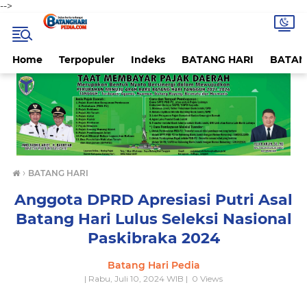
-->
Home
Terpopuler
Indeks
BATANG HARI
BATAN
›
BATANG HARI
Anggota DPRD Apresiasi Putri Asal
Batang Hari Lulus Seleksi Nasional
Paskibraka 2024
Batang Hari Pedia
| Rabu, Juli 10, 2024 WIB |
0
Views