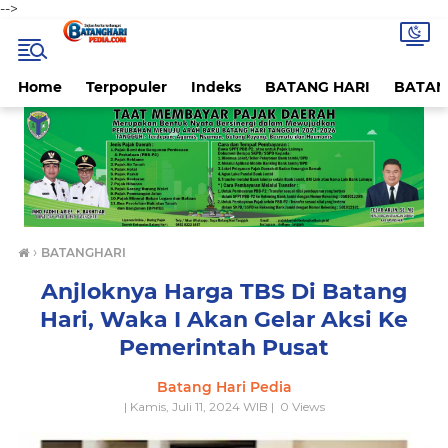
-->
Home
Terpopuler
Indeks
BATANG HARI
BATAN
›
BATANGHARI
Anjloknya Harga TBS Di Batang
Hari, Waka I Akan Gelar Aksi Ke
Pemerintah Pusat
Batang Hari Pedia
| Kamis, Juli 11, 2024 WIB |
0
Views