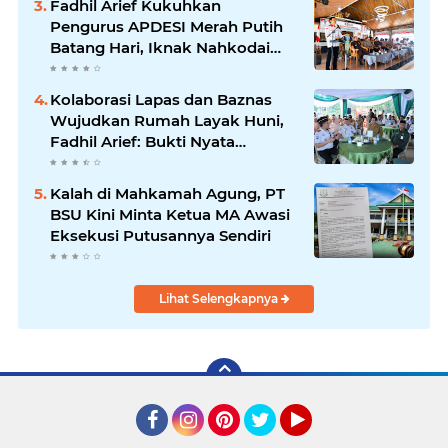
Fadhil Arief Kukuhkan
Pengurus APDESI Merah Putih
Batang Hari, Iknak Nahkodai
Periode 2026–2031
Kolaborasi Lapas dan Baznas
Wujudkan Rumah Layak Huni,
Fadhil Arief: Bukti Nyata
Kepedulian Untuk Rakyat
Kalah di Mahkamah Agung, PT
BSU Kini Minta Ketua MA Awasi
Eksekusi Putusannya Sendiri
Lihat Selengkapnya
Facebook
Instagram
Pinterest
Twitter
YouTube