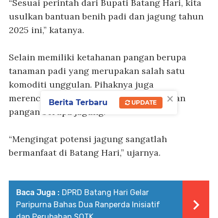
“Sesuai perintah dari Bupati Batang Hari, kita
usulkan bantuan benih padi dan jagung tahun
2025 ini,” katanya.
Selain memiliki ketahanan pangan berupa
tanaman padi yang merupakan salah satu
komoditi unggulan. Pihaknya juga
×
merencanakan untuk menambah tanaman
Berita Terbaru
UPDATE
pangan berupa jagung.
“Mengingat potensi jagung sangatlah
bermanfaat di Batang Hari,” ujarnya.
Baca Juga :
DPRD Batang Hari Gelar
Paripurna Bahas Dua Ranperda Inisiatif
dan Perubahan SOTK