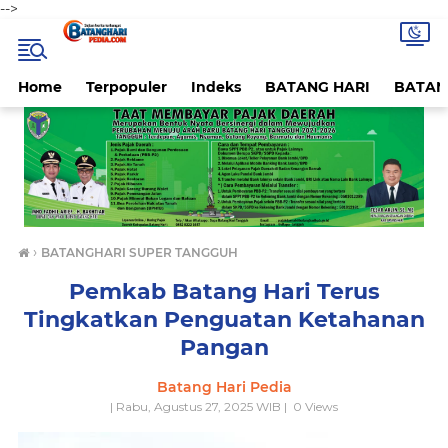
-->
Home
Terpopuler
Indeks
BATANG HARI
BATAN
›
BATANGHARI SUPER TANGGUH
Pemkab Batang Hari Terus
Tingkatkan Penguatan Ketahanan
Pangan
Batang Hari Pedia
| Rabu, Agustus 27, 2025 WIB |
0
Views