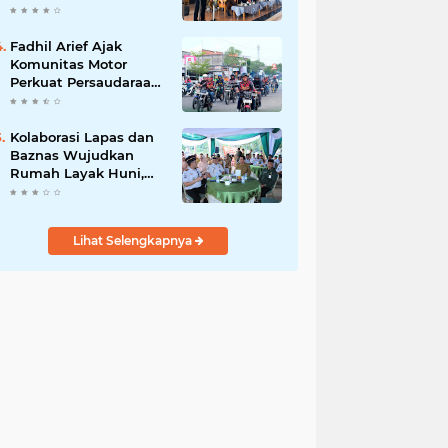
Hari, Iknak Nahkodai
Periode 2026–2031
Fadhil Arief Ajak
Komunitas Motor
Perkuat Persaudaraan
dan Budaya Tertib
Berlalu Lintas
Kolaborasi Lapas dan
Baznas Wujudkan
Rumah Layak Huni,
Fadhil Arief: Bukti
Nyata Kepedulian
Untuk Rakyat
Lihat Selengkapnya