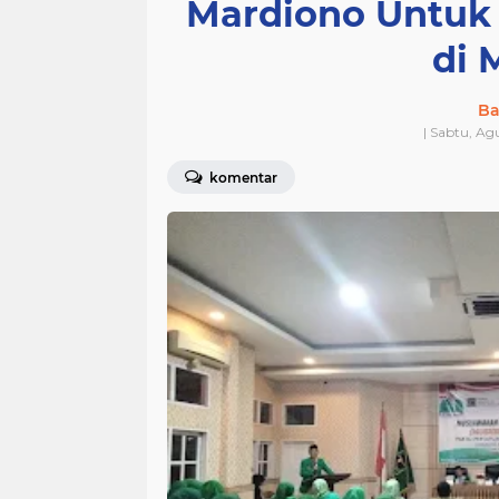
Mardiono Untuk 
di 
Ba
| Sabtu, Ag
komentar