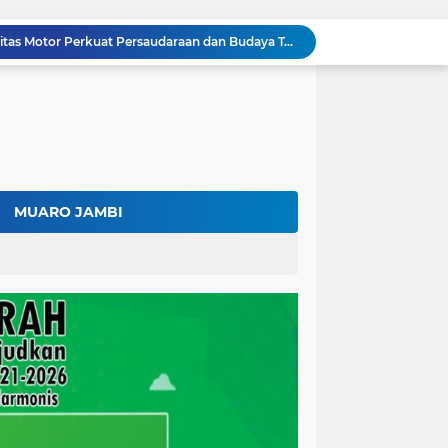
Surat Penundaan Terus Berdatangan, Putusan Mahkamah Agung Sudah Final, Mengapa Eksekusi Belum Dilaksanakan?
Fadhil Arief Resmi Lantik 16 Kepala Desa, Titip Pesan Integritas dan Pelayanan Untuk Kemajuan Batang Hari
Diduga Bawa 20.000 Liter Solar Tanpa Izin, Pengemudi Klaim Resmi dari Depot Pertamina
Kalah di Mahkamah Agung, PT BSU Kini Minta Ketua MA Awasi Eksekusi Putusannya Sendiri
Kolaborasi Lapas dan Baznas Wujudkan Rumah Layak Huni, Fadhil Arief: Bukti Nyata Kepedulian Untuk Rakyat
Ratusan Petani Batanghari Gelar Sedekah Bubur di Tengah Sawah, Fadhil Arief: Tradisi Ini Harus Tetap Lestari
Fadhil Arief Kukuhkan Pengurus APDESI Merah Putih Batang Hari, Iknak Nahkodai Periode 2026–2031
Buka Musda Lembaga Adat Batang Hari 2026, Fadhil Arief: Adat Adalah Benteng Jati Diri Generasi Muda
MUARO JAMBI
Bupati Fadhil Arief Hadiri Grand Final Batang Hari Cup Race 2026, Sportivitas dan UMKM Jadi Sorotan
Fadhil Arief Ajak Komunitas Motor Perkuat Persaudaraan dan Budaya Tertib Berlalu Lintas