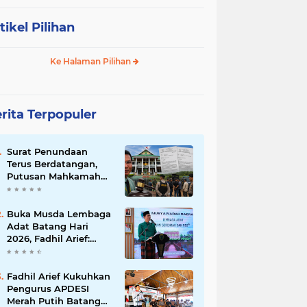
tikel Pilihan
Ke Halaman Pilihan
rita Terpopuler
Surat Penundaan
Terus Berdatangan,
Putusan Mahkamah
Agung Sudah Final,
Mengapa Eksekusi
Belum Dilaksanakan?
Buka Musda Lembaga
Adat Batang Hari
2026, Fadhil Arief:
Adat Adalah Benteng
Jati Diri Generasi
Muda
Fadhil Arief Kukuhkan
Pengurus APDESI
Merah Putih Batang