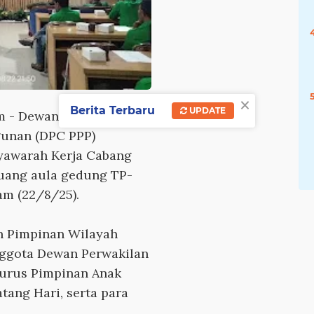
×
Berita Terbaru
UPDATE
m -
Dewan Pimpinan
gunan (DPC PPP)
yawarah Kerja Cabang
ruang aula gedung TP-
am (22/8/25).
n Pimpinan Wilayah
nggota Dewan Perwakilan
ngurus Pimpinan Anak
tang Hari, serta para