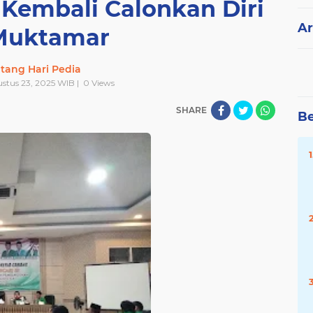
Kembali Calonkan Diri
Ar
Muktamar
tang Hari Pedia
ustus 23, 2025 WIB |
0
Views
SHARE
Be