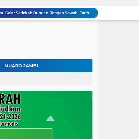
Ratusan Petani Batanghari Gelar Sedekah Bubur di Tengah Sawah, Fadhil Arief: Tradisi Ini Harus Tetap Lestari
Fadhil Arief Kukuhkan Pengurus APDESI Merah Putih Batang Hari, Iknak Nahkodai Periode 2026–2031
Buka Musda Lembaga Adat Batang Hari 2026, Fadhil Arief: Adat Adalah Benteng Jati Diri Generasi Muda
Bupati Fadhil Arief Hadiri Grand Final Batang Hari Cup Race 2026, Sportivitas dan UMKM Jadi Sorotan
Fadhil Arief Ajak Komunitas Motor Perkuat Persaudaraan dan Budaya Tertib Berlalu Lintas
Surat Penundaan Terus Berdatangan, Putusan Mahkamah Agung Sudah Final, Mengapa Eksekusi Belum Dilaksanakan?
Fadhil Arief Resmi Lantik 16 Kepala Desa, Titip Pesan Integritas dan Pelayanan Untuk Kemajuan Batang Hari
Diduga Bawa 20.000 Liter Solar Tanpa Izin, Pengemudi Klaim Resmi dari Depot Pertamina
MUARO JAMBI
Resmi! Muskab PORSEROSI Batang Hari Sukses Digelar, Almicab Terpilih Secara Aklamasi
Kolaborasi Lapas dan Baznas Wujudkan Rumah Layak Huni, Fadhil Arief: Bukti Nyata Kepedulian Untuk Rakyat