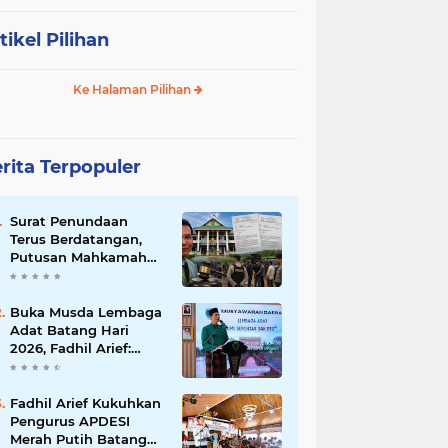
tikel Pilihan
Ke Halaman Pilihan
rita Terpopuler
Surat Penundaan
Terus Berdatangan,
Putusan Mahkamah
Agung Sudah Final,
Mengapa Eksekusi
Belum Dilaksanakan?
Buka Musda Lembaga
Adat Batang Hari
2026, Fadhil Arief:
Adat Adalah Benteng
Jati Diri Generasi
Muda
Fadhil Arief Kukuhkan
Pengurus APDESI
Merah Putih Batang