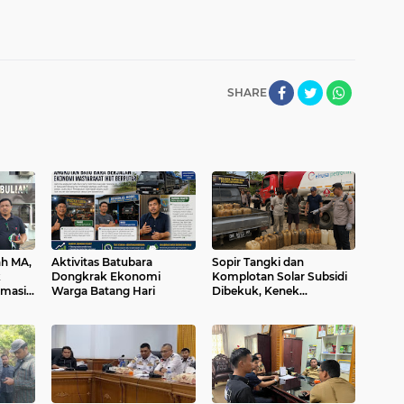
SHARE
ah MA,
Aktivitas Batubara
Sopir Tangki dan
k
Dongkrak Ekonomi
Komplotan Solar Subsidi
emasi
Warga Batang Hari
Dibekuk, Kenek
Acungkan Golok ke Polisi