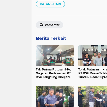
BATANG HARI
komentar
Berita Terkait
Tak Terima Putusan MA,
Tolak Putusan Inkr
Gugatan Perlawanan PT
PT BSU Dinilai Tida
BSU Langsung Dihujani
Tunduk Pada Supr
Pertanyaan
Hukum