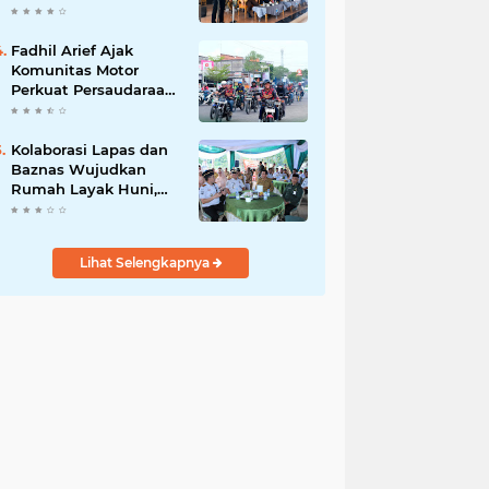
Hari, Iknak Nahkodai
Periode 2026–2031
Fadhil Arief Ajak
Komunitas Motor
Perkuat Persaudaraan
dan Budaya Tertib
Berlalu Lintas
Kolaborasi Lapas dan
Baznas Wujudkan
Rumah Layak Huni,
Fadhil Arief: Bukti
Nyata Kepedulian
Untuk Rakyat
Lihat Selengkapnya