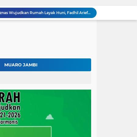
Kolaborasi Lapas dan Baznas Wujudkan Rumah Layak Huni, Fadhil Arief: Bukti Nyata Kepedulian Untuk Rakyat
Ratusan Petani Batanghari Gelar Sedekah Bubur di Tengah Sawah, Fadhil Arief: Tradisi Ini Harus Tetap Lestari
Fadhil Arief Kukuhkan Pengurus APDESI Merah Putih Batang Hari, Iknak Nahkodai Periode 2026–2031
Buka Musda Lembaga Adat Batang Hari 2026, Fadhil Arief: Adat Adalah Benteng Jati Diri Generasi Muda
Bupati Fadhil Arief Hadiri Grand Final Batang Hari Cup Race 2026, Sportivitas dan UMKM Jadi Sorotan
Fadhil Arief Ajak Komunitas Motor Perkuat Persaudaraan dan Budaya Tertib Berlalu Lintas
Surat Penundaan Terus Berdatangan, Putusan Mahkamah Agung Sudah Final, Mengapa Eksekusi Belum Dilaksanakan?
Fadhil Arief Resmi Lantik 16 Kepala Desa, Titip Pesan Integritas dan Pelayanan Untuk Kemajuan Batang Hari
MUARO JAMBI
Aparat Sudah Siap, Eksekusi 1.300 Hektare Belum Juga Ditetapkan PN Muara Bulian, Ada Apa?
Kalah di Mahkamah Agung, PT BSU Kini Minta Ketua MA Awasi Eksekusi Putusannya Sendiri