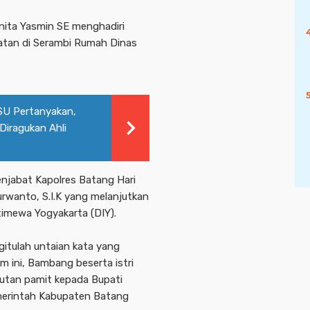
ita Yasmin SE menghadiri
atan di Serambi Rumah Dinas
U Pertanyakan,
Diragukan Ahli
njabat Kapolres Batang Hari
wanto, S.I.K yang melanjutkan
timewa Yogyakarta (DIY).
gitulah untaian kata yang
ini, Bambang beserta istri
utan pamit kepada Bupati
emerintah Kabupaten Batang