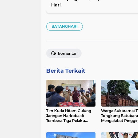
Hari
BATANGHARI
komentar
Berita Terkait
Tim Kuda Hitam Gulung
Warga Sukaramai 
Jaringan Narkoba di
Tongkang Batubara
Tembesi, Tiga Pelaku
Mengakibat Pinggir
Diringkus Berantai
Sungai Terus Terger