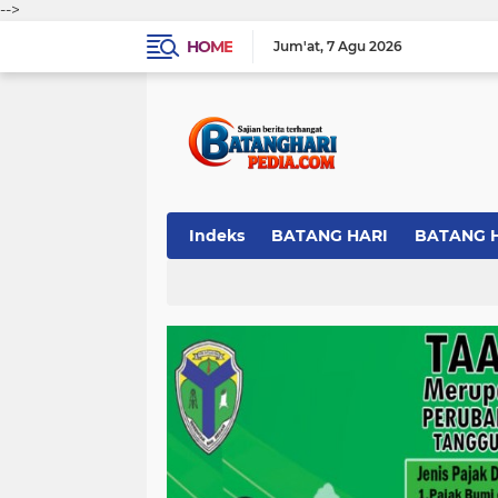
-->
HOME
Jum'at
7 Agu 2026
Indeks
BATANG HARI
BATANG 