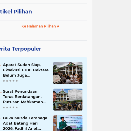
tikel Pilihan
Ke Halaman Pilihan
rita Terpopuler
Aparat Sudah Siap,
Eksekusi 1.300 Hektare
Belum Juga
Ditetapkan PN Muara
Bulian, Ada Apa?
Surat Penundaan
Terus Berdatangan,
Putusan Mahkamah
Agung Sudah Final,
Mengapa Eksekusi
Belum Dilaksanakan?
Buka Musda Lembaga
Adat Batang Hari
2026, Fadhil Arief: