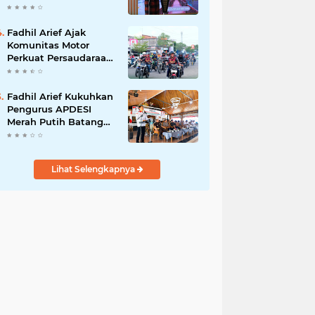
Adat Adalah Benteng
Jati Diri Generasi
Muda
Fadhil Arief Ajak
Komunitas Motor
Perkuat Persaudaraan
dan Budaya Tertib
Berlalu Lintas
Fadhil Arief Kukuhkan
Pengurus APDESI
Merah Putih Batang
Hari, Iknak Nahkodai
Periode 2026–2031
Lihat Selengkapnya