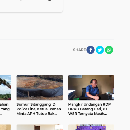
SHARE
Tahan
Sumur 'Sitanggang' Di
Mangkir Undangan RDP
 Yang
Police Line, Ketua Usman
DPRD Batang Hari, PT
Minta APH Tutup Bak
WSR Ternyata Masih
us
Seler Serta Buru Pemilik
Berstatus Ilegal