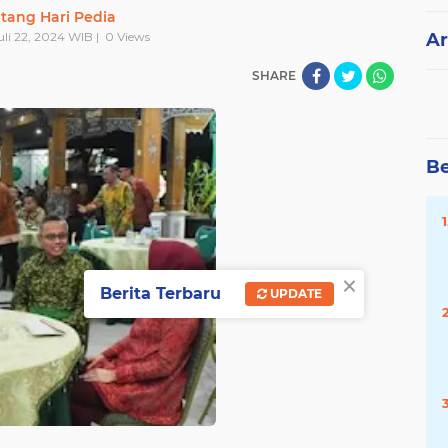
tang Hari Pedia
Juli 22, 2024 WIB |
0
Views
Ar
SHARE
Be
×
Berita Terbaru
UPDATE