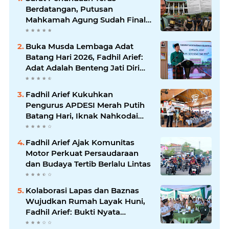
Berdatangan, Putusan
Mahkamah Agung Sudah Final,
Mengapa Eksekusi Belum
Dilaksanakan?
Buka Musda Lembaga Adat
Batang Hari 2026, Fadhil Arief:
Adat Adalah Benteng Jati Diri
Generasi Muda
Fadhil Arief Kukuhkan
Pengurus APDESI Merah Putih
Batang Hari, Iknak Nahkodai
Periode 2026–2031
Fadhil Arief Ajak Komunitas
Motor Perkuat Persaudaraan
dan Budaya Tertib Berlalu Lintas
Kolaborasi Lapas dan Baznas
Wujudkan Rumah Layak Huni,
Fadhil Arief: Bukti Nyata
Kepedulian Untuk Rakyat