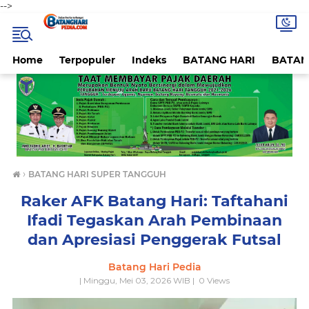
-->
Home
Terpopuler
Indeks
BATANG HARI
BATAN
›
BATANG HARI SUPER TANGGUH
Raker AFK Batang Hari: Taftahani
Ifadi Tegaskan Arah Pembinaan
dan Apresiasi Penggerak Futsal
Batang Hari Pedia
| Minggu, Mei 03, 2026 WIB |
0
Views