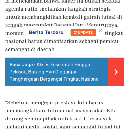
Ia menekankan bahwa Raker ini bukan sekadar
agenda rutin, melainkan langkah strategis
untuk membangkitkan kembali gairah futsal di
tengah masyarakat Batang Hari. Menurutnya,
×
Berita Terbaru
momentum prestasi futsal Indonesia di tingkat
UPDATE
nasional harus dimanfaatkan sebagai pemicu
semangat di daerah.
Baca Juga :
Akses Kesehatan Hingga
Pelosok, Batang Hari Digganjar
Penghargaan Bergengsi Tingkat Nasional
“Sebelum mengejar prestasi, kita harus
membangkitkan dulu minat masyarakat. Kita
dorong semua pihak untuk aktif, termasuk
melalui media sosial, agar semangat futsal ini