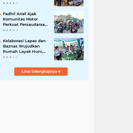
Hari, Iknak Nahkodai
Periode 2026–2031
Fadhil Arief Ajak
Komunitas Motor
Perkuat Persaudaraan
dan Budaya Tertib
Berlalu Lintas
Kolaborasi Lapas dan
Baznas Wujudkan
Rumah Layak Huni,
Fadhil Arief: Bukti
Nyata Kepedulian
Untuk Rakyat
Lihat Selengkapnya