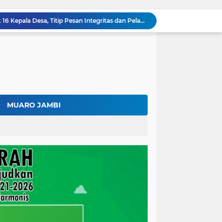
Fadhil Arief Resmi Lantik 16 Kepala Desa, Titip Pesan Integritas dan Pelayanan Untuk Kemajuan Batang Hari
Diduga Bawa 20.000 Liter Solar Tanpa Izin, Pengemudi Klaim Resmi dari Depot Pertamina
Resmi! Muskab PORSEROSI Batang Hari Sukses Digelar, Almicab Terpilih Secara Aklamasi
Kolaborasi Lapas dan Baznas Wujudkan Rumah Layak Huni, Fadhil Arief: Bukti Nyata Kepedulian Untuk Rakyat
Ratusan Petani Batanghari Gelar Sedekah Bubur di Tengah Sawah, Fadhil Arief: Tradisi Ini Harus Tetap Lestari
Fadhil Arief Kukuhkan Pengurus APDESI Merah Putih Batang Hari, Iknak Nahkodai Periode 2026–2031
Buka Musda Lembaga Adat Batang Hari 2026, Fadhil Arief: Adat Adalah Benteng Jati Diri Generasi Muda
Bupati Fadhil Arief Hadiri Grand Final Batang Hari Cup Race 2026, Sportivitas dan UMKM Jadi Sorotan
MUARO JAMBI
Fadhil Arief Ajak Komunitas Motor Perkuat Persaudaraan dan Budaya Tertib Berlalu Lintas
Surat Penundaan Terus Berdatangan, Putusan Mahkamah Agung Sudah Final, Mengapa Eksekusi Belum Dilaksanakan?