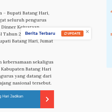
m
– Bupati Batang Hari,
gat seluruh pengurus
 Dinner Kejuaraan
×
Berita Terbaru
SI Tahun 2026 yang
UPDATE
upati Batang Hari, Jumat
m kebersamaan sekaligus
 Kabupaten Batang Hari
engurus yang datang dari
jang nasional tersebut.
g Hari Jadikan