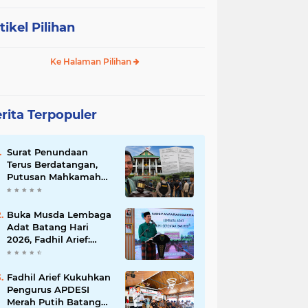
tikel Pilihan
Ke Halaman Pilihan
rita Terpopuler
Surat Penundaan
Terus Berdatangan,
Putusan Mahkamah
Agung Sudah Final,
Mengapa Eksekusi
Belum Dilaksanakan?
Buka Musda Lembaga
Adat Batang Hari
2026, Fadhil Arief:
Adat Adalah Benteng
Jati Diri Generasi
Muda
Fadhil Arief Kukuhkan
Pengurus APDESI
Merah Putih Batang