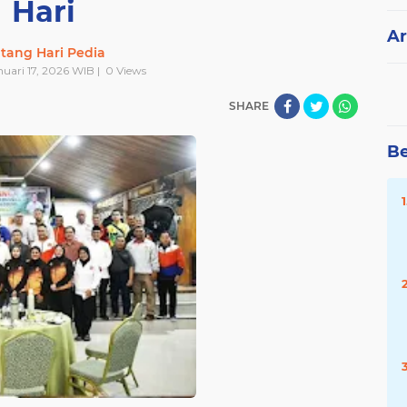
Hari
Ar
tang Hari Pedia
nuari 17, 2026 WIB |
0
Views
SHARE
Be