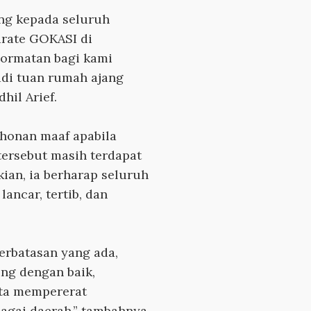
ng kepada seluruh
arate GOKASI di
hormatan bagi kami
adi tuan rumah ajang
hil Arief.
honan maaf apabila
ersebut masih terdapat
kian, ia berharap seluruh
lancar, tertib, dan
erbatasan yang ada,
ung dengan baik,
rta mempererat
bagai daerah,” tambahnya.