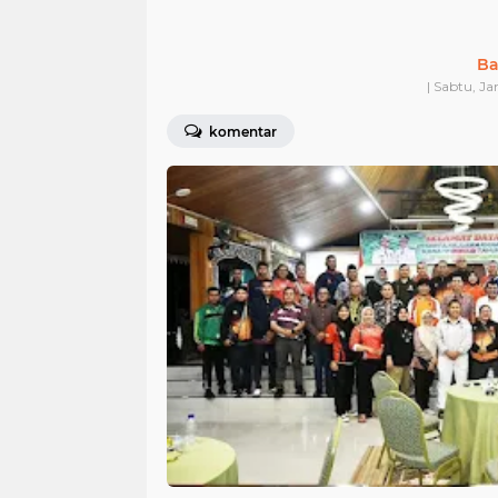
Ba
| Sabtu, Ja
komentar