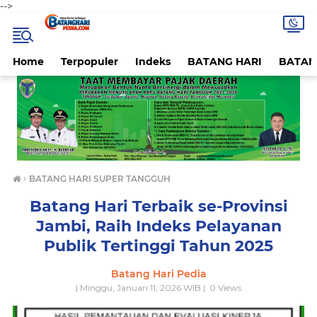
-->
Home
Terpopuler
Indeks
BATANG HARI
BATAN
›
BATANG HARI SUPER TANGGUH
Batang Hari Terbaik se-Provinsi
Jambi, Raih Indeks Pelayanan
Publik Tertinggi Tahun 2025
Batang Hari Pedia
| Minggu, Januari 11, 2026 WIB |
0
Views