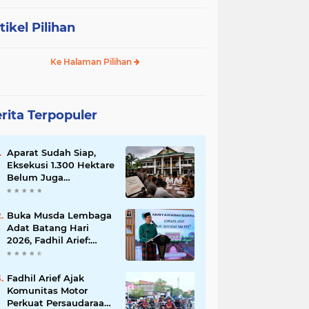
tikel Pilihan
Ke Halaman Pilihan
rita Terpopuler
Aparat Sudah Siap,
Eksekusi 1.300 Hektare
Belum Juga
Ditetapkan PN Muara
Bulian, Ada Apa?
Buka Musda Lembaga
Adat Batang Hari
2026, Fadhil Arief:
Adat Adalah Benteng
Jati Diri Generasi
Muda
Fadhil Arief Ajak
Komunitas Motor
Perkuat Persaudaraan