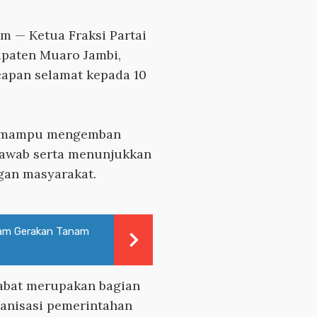
om
— Ketua Fraksi Partai
paten Muaro Jambi,
capan selamat kepada 10
ut mampu mengemban
awab serta menunjukkan
ngan masyarakat.
lam Gerakan Tanam
jabat merupakan bagian
ganisasi pemerintahan