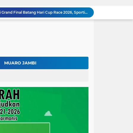
Bupati Fadhil Arief Hadiri Grand Final Batang Hari Cup Race 2026, Sportivitas dan UMKM Jadi Sorotan
Fadhil Arief Ajak Komunitas Motor Perkuat Persaudaraan dan Budaya Tertib Berlalu Lintas
Surat Penundaan Terus Berdatangan, Putusan Mahkamah Agung Sudah Final, Mengapa Eksekusi Belum Dilaksanakan?
Fadhil Arief Resmi Lantik 16 Kepala Desa, Titip Pesan Integritas dan Pelayanan Untuk Kemajuan Batang Hari
Aparat Sudah Siap, Eksekusi 1.300 Hektare Belum Juga Ditetapkan PN Muara Bulian, Ada Apa?
Kalah di Mahkamah Agung, PT BSU Kini Minta Ketua MA Awasi Eksekusi Putusannya Sendiri
Kolaborasi Lapas dan Baznas Wujudkan Rumah Layak Huni, Fadhil Arief: Bukti Nyata Kepedulian Untuk Rakyat
Ratusan Petani Batanghari Gelar Sedekah Bubur di Tengah Sawah, Fadhil Arief: Tradisi Ini Harus Tetap Lestari
MUARO JAMBI
Fadhil Arief Kukuhkan Pengurus APDESI Merah Putih Batang Hari, Iknak Nahkodai Periode 2026–2031
Buka Musda Lembaga Adat Batang Hari 2026, Fadhil Arief: Adat Adalah Benteng Jati Diri Generasi Muda