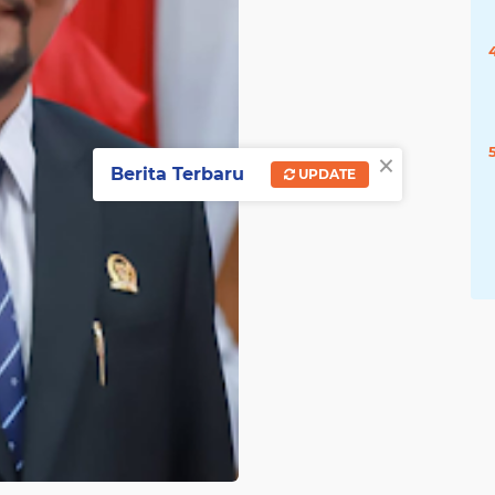
×
Berita Terbaru
UPDATE