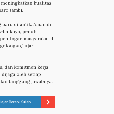
m meningkatkan kualitas
aro Jambi.
g baru dilantik. Amanah
k-baiknya, penuh
epentingan masyarakat di
golongan,” ujar
as, dan komitmen kerja
dijaga oleh setiap
 dan tanggung jawabnya.
jar Berani Kuliah