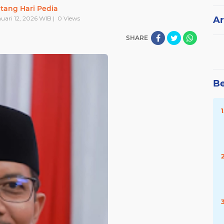
tang Hari Pedia
nuari 12, 2026 WIB |
0
Views
Ar
SHARE
Be