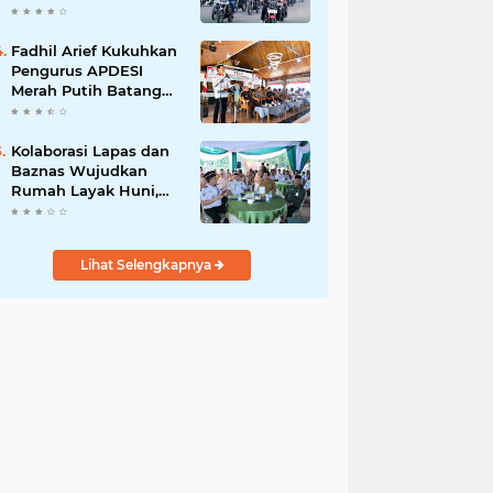
dan Budaya Tertib
Berlalu Lintas
Fadhil Arief Kukuhkan
Pengurus APDESI
Merah Putih Batang
Hari, Iknak Nahkodai
Periode 2026–2031
Kolaborasi Lapas dan
Baznas Wujudkan
Rumah Layak Huni,
Fadhil Arief: Bukti
Nyata Kepedulian
Untuk Rakyat
Lihat Selengkapnya