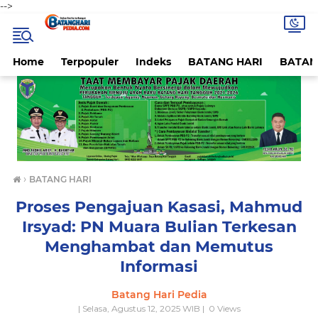
-->
Home
Terpopuler
Indeks
BATANG HARI
BATAN
›
BATANG HARI
Proses Pengajuan Kasasi, Mahmud
Irsyad: PN Muara Bulian Terkesan
Menghambat dan Memutus
Informasi
Batang Hari Pedia
| Selasa, Agustus 12, 2025 WIB |
0
Views