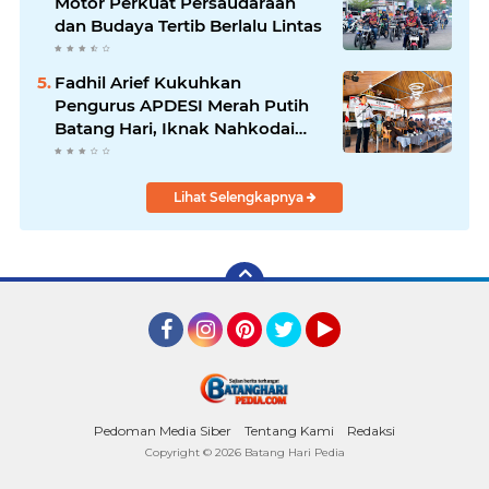
Motor Perkuat Persaudaraan
dan Budaya Tertib Berlalu Lintas
Fadhil Arief Kukuhkan
Pengurus APDESI Merah Putih
Batang Hari, Iknak Nahkodai
Periode 2026–2031
Lihat Selengkapnya
Facebook
Instagram
Pinterest
Twitter
YouTube
Pedoman Media Siber
Tentang Kami
Redaksi
Copyright ©
2026 Batang Hari Pedia