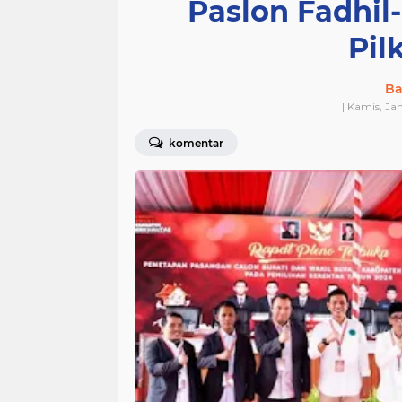
Paslon Fadhi
Pil
Ba
| Kamis, Ja
komentar