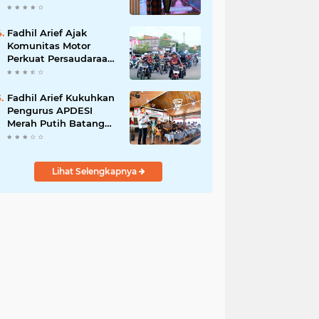
Adat Adalah Benteng
Jati Diri Generasi
Muda
Fadhil Arief Ajak
Komunitas Motor
Perkuat Persaudaraan
dan Budaya Tertib
Berlalu Lintas
Fadhil Arief Kukuhkan
Pengurus APDESI
Merah Putih Batang
Hari, Iknak Nahkodai
Periode 2026–2031
Lihat Selengkapnya