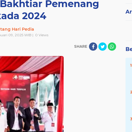
l-Bakhtiar Pemenang
Ar
kada 2024
tang Hari Pedia
nuari 09, 2025 WIB |
0
Views
SHARE
Be