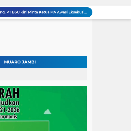
Kalah di Mahkamah Agung, PT BSU Kini Minta Ketua MA Awasi Eksekusi Putusannya Sendiri
Kolaborasi Lapas dan Baznas Wujudkan Rumah Layak Huni, Fadhil Arief: Bukti Nyata Kepedulian Untuk Rakyat
Ratusan Petani Batanghari Gelar Sedekah Bubur di Tengah Sawah, Fadhil Arief: Tradisi Ini Harus Tetap Lestari
Fadhil Arief Kukuhkan Pengurus APDESI Merah Putih Batang Hari, Iknak Nahkodai Periode 2026–2031
Buka Musda Lembaga Adat Batang Hari 2026, Fadhil Arief: Adat Adalah Benteng Jati Diri Generasi Muda
Bupati Fadhil Arief Hadiri Grand Final Batang Hari Cup Race 2026, Sportivitas dan UMKM Jadi Sorotan
Fadhil Arief Ajak Komunitas Motor Perkuat Persaudaraan dan Budaya Tertib Berlalu Lintas
Surat Penundaan Terus Berdatangan, Putusan Mahkamah Agung Sudah Final, Mengapa Eksekusi Belum Dilaksanakan?
MUARO JAMBI
Fadhil Arief Resmi Lantik 16 Kepala Desa, Titip Pesan Integritas dan Pelayanan Untuk Kemajuan Batang Hari
Aparat Sudah Siap, Eksekusi 1.300 Hektare Belum Juga Ditetapkan PN Muara Bulian, Ada Apa?