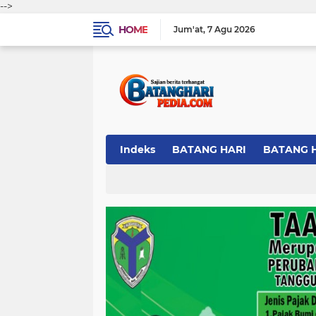
-->
HOME
Jum'at
7 Agu 2026
Indeks
BATANG HARI
BATANG 