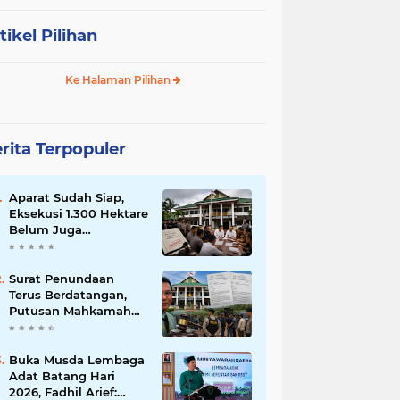
tikel Pilihan
Ke Halaman Pilihan
rita Terpopuler
Aparat Sudah Siap,
Eksekusi 1.300 Hektare
Belum Juga
Ditetapkan PN Muara
Bulian, Ada Apa?
Surat Penundaan
Terus Berdatangan,
Putusan Mahkamah
Agung Sudah Final,
Mengapa Eksekusi
Belum Dilaksanakan?
Buka Musda Lembaga
Adat Batang Hari
2026, Fadhil Arief: