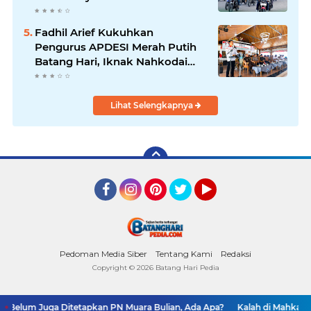
Fadhil Arief Kukuhkan
Pengurus APDESI Merah Putih
Batang Hari, Iknak Nahkodai
Periode 2026–2031
Lihat Selengkapnya
Facebook
Instagram
Pinterest
Twitter
YouTube
Pedoman Media Siber
Tentang Kami
Redaksi
Copyright ©
2026 Batang Hari Pedia
e Belum Juga Ditetapkan PN Muara Bulian, Ada Apa?
Kalah di Mahkamah 