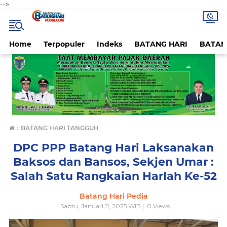
-->
Home
Terpopuler
Indeks
BATANG HARI
BATAN
›
BATANG HARI TANGGUH
DPC PPP Batang Hari Laksanakan
Baksos dan Bansos, Sekjen Umar :
Salah Satu Rangkaian Harlah Ke-52
Batang Hari Pedia
| Sabtu, Januari 11, 2025 WIB |
0
Views