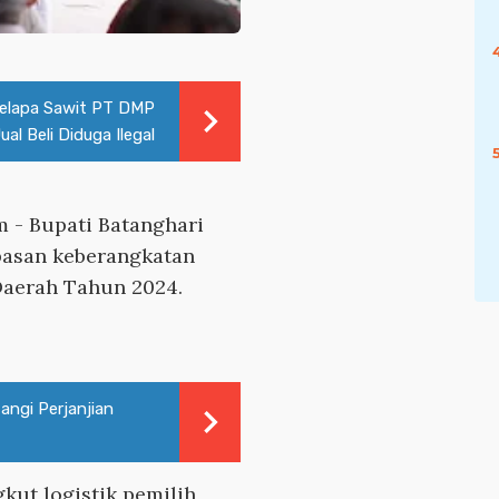
elapa Sawit PT DMP
l Beli Diduga Ilegal
m
- Bupati Batanghari
pasan keberangkatan
Daerah Tahun 2024.
ngi Perjanjian
ut logistik pemilih