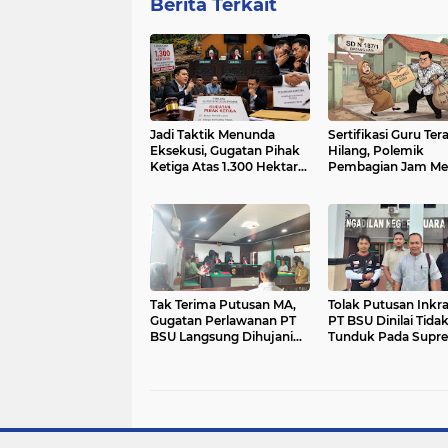
Berita Terkait
Jadi Taktik Menunda
Sertifikasi Guru Te
Eksekusi, Gugatan Pihak
Hilang, Polemik
Ketiga Atas 1.300 Hektare
Pembagian Jam Me
Lahan PT BSU Dinilai
di SDN 187/1 Teratai
Sarat Sandiwara Hukum
Sorotan
Tak Terima Putusan MA,
Tolak Putusan Inkr
Gugatan Perlawanan PT
PT BSU Dinilai Tida
BSU Langsung Dihujani
Tunduk Pada Supr
Pertanyaan
Hukum