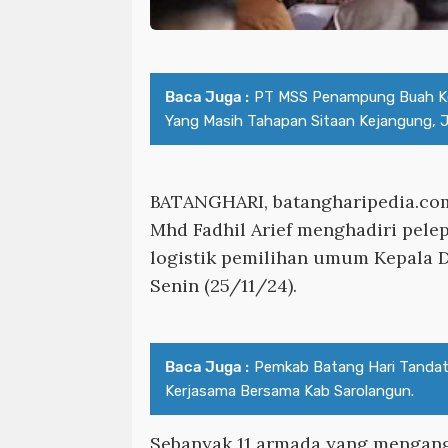
Baca Juga :
PT MSS Penampung Buah K
Yang Masih Tahapan Sitaan Kejangung, Jua
BATANGHARI, batangharipedia.co
Mhd Fadhil Arief menghadiri pele
logistik pemilihan umum Kepala 
Senin (25/11/24).
Baca Juga :
Pemkab Batang Hari Tandata
Kerjasama Bersama Kab Sarolangun.
Sebanyak 11 armada yang mengangk