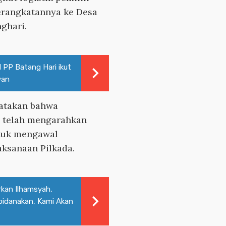
erangkatannya ke Desa
nghari.
l PP Batang Hari ikut
wan
atakan bahwa
 telah mengarahkan
ntuk mengawal
aksanaan Pilkada.
rkan Ilhamsyah,
Dipidanakan, Kami Akan