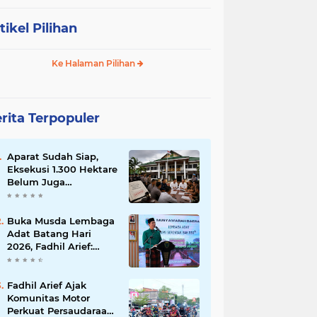
tikel Pilihan
Ke Halaman Pilihan
rita Terpopuler
Aparat Sudah Siap,
Eksekusi 1.300 Hektare
Belum Juga
Ditetapkan PN Muara
Bulian, Ada Apa?
Buka Musda Lembaga
Adat Batang Hari
2026, Fadhil Arief:
Adat Adalah Benteng
Jati Diri Generasi
Muda
Fadhil Arief Ajak
Komunitas Motor
Perkuat Persaudaraan