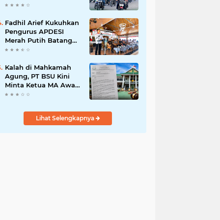
dan Budaya Tertib
Berlalu Lintas
Fadhil Arief Kukuhkan
Pengurus APDESI
Merah Putih Batang
Hari, Iknak Nahkodai
Periode 2026–2031
Kalah di Mahkamah
Agung, PT BSU Kini
Minta Ketua MA Awasi
Eksekusi Putusannya
Sendiri
Lihat Selengkapnya