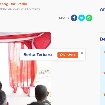
tang Hari Pedia
ember 25, 2024 WIB |
0
Views
Ar
SHARE
Be
×
Berita Terbaru
UPDATE