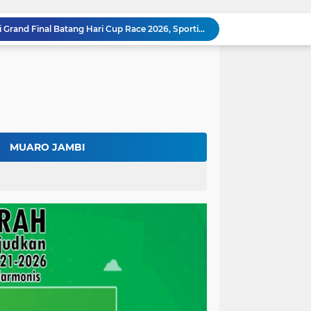
Bupati Fadhil Arief Hadiri Grand Final Batang Hari Cup Race 2026, Sportivitas dan UMKM Jadi Sorotan
Fadhil Arief Ajak Komunitas Motor Perkuat Persaudaraan dan Budaya Tertib Berlalu Lintas
Surat Penundaan Terus Berdatangan, Putusan Mahkamah Agung Sudah Final, Mengapa Eksekusi Belum Dilaksanakan?
Fadhil Arief Resmi Lantik 16 Kepala Desa, Titip Pesan Integritas dan Pelayanan Untuk Kemajuan Batang Hari
Aparat Sudah Siap, Eksekusi 1.300 Hektare Belum Juga Ditetapkan PN Muara Bulian, Ada Apa?
Kalah di Mahkamah Agung, PT BSU Kini Minta Ketua MA Awasi Eksekusi Putusannya Sendiri
Kolaborasi Lapas dan Baznas Wujudkan Rumah Layak Huni, Fadhil Arief: Bukti Nyata Kepedulian Untuk Rakyat
Ratusan Petani Batanghari Gelar Sedekah Bubur di Tengah Sawah, Fadhil Arief: Tradisi Ini Harus Tetap Lestari
MUARO JAMBI
Fadhil Arief Kukuhkan Pengurus APDESI Merah Putih Batang Hari, Iknak Nahkodai Periode 2026–2031
Buka Musda Lembaga Adat Batang Hari 2026, Fadhil Arief: Adat Adalah Benteng Jati Diri Generasi Muda