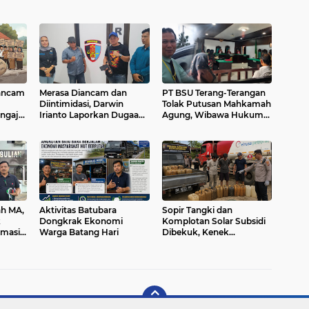
rancam
Merasa Diancam dan
PT BSU Terang-Terangan
Diintimidasi, Darwin
Tolak Putusan Mahkamah
ngajar
Irianto Laporkan Dugaan
Agung, Wibawa Hukum
 Jadi
Oknum Polisi ke Propam
Negara Dipertaruhkan
Polda Jambi
ah MA,
Aktivitas Batubara
Sopir Tangki dan
k
Dongkrak Ekonomi
Komplotan Solar Subsidi
emasi
Warga Batang Hari
Dibekuk, Kenek
Acungkan Golok ke Polisi