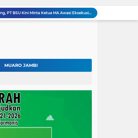
Kolaborasi Lapas dan Baznas Wujudkan Rumah Layak Huni, Fadhil Arief: Bukti Nyata Kepedulian Untuk Rakyat
Ratusan Petani Batanghari Gelar Sedekah Bubur di Tengah Sawah, Fadhil Arief: Tradisi Ini Harus Tetap Lestari
Fadhil Arief Kukuhkan Pengurus APDESI Merah Putih Batang Hari, Iknak Nahkodai Periode 2026–2031
Buka Musda Lembaga Adat Batang Hari 2026, Fadhil Arief: Adat Adalah Benteng Jati Diri Generasi Muda
Bupati Fadhil Arief Hadiri Grand Final Batang Hari Cup Race 2026, Sportivitas dan UMKM Jadi Sorotan
Fadhil Arief Ajak Komunitas Motor Perkuat Persaudaraan dan Budaya Tertib Berlalu Lintas
Surat Penundaan Terus Berdatangan, Putusan Mahkamah Agung Sudah Final, Mengapa Eksekusi Belum Dilaksanakan?
Fadhil Arief Resmi Lantik 16 Kepala Desa, Titip Pesan Integritas dan Pelayanan Untuk Kemajuan Batang Hari
MUARO JAMBI
Aparat Sudah Siap, Eksekusi 1.300 Hektare Belum Juga Ditetapkan PN Muara Bulian, Ada Apa?
Kalah di Mahkamah Agung, PT BSU Kini Minta Ketua MA Awasi Eksekusi Putusannya Sendiri