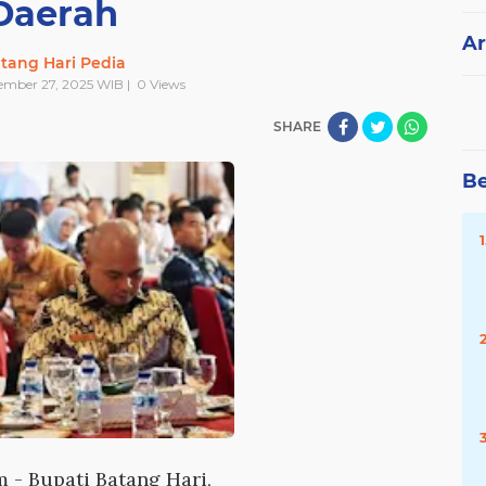
Daerah
Ar
tang Hari Pedia
ember 27, 2025 WIB |
0
Views
SHARE
Be
m
- Bupati Batang Hari,