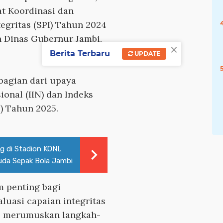
at Koordinasi dan
tegritas (SPI) Tahun 2024
h Dinas Gubernur Jambi,
×
Berita Terbaru
UPDATE
bagian dari upaya
onal (IIN) dan Indeks
) Tahun 2025.
g di Stadion KONI,
uda Sepak Bola Jambi
 penting bagi
uasi capaian integritas
us merumuskan langkah-