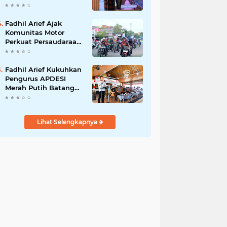
Adat Adalah Benteng
Jati Diri Generasi
Muda
Fadhil Arief Ajak
Komunitas Motor
Perkuat Persaudaraan
dan Budaya Tertib
Berlalu Lintas
Fadhil Arief Kukuhkan
Pengurus APDESI
Merah Putih Batang
Hari, Iknak Nahkodai
Periode 2026–2031
Lihat Selengkapnya