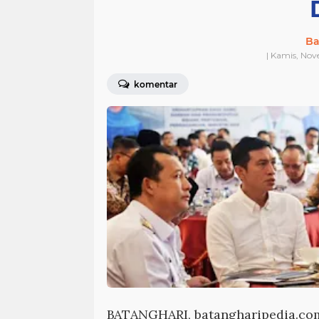
Ba
| Kamis, Nov
komentar
BATANGHARI, batangharipedia.co