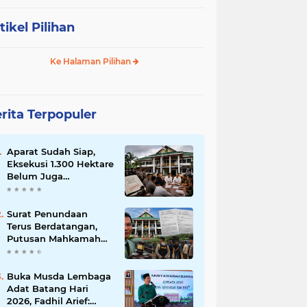
tikel Pilihan
Ke Halaman Pilihan
rita Terpopuler
Aparat Sudah Siap,
Eksekusi 1.300 Hektare
Belum Juga
Ditetapkan PN Muara
Bulian, Ada Apa?
Surat Penundaan
Terus Berdatangan,
Putusan Mahkamah
Agung Sudah Final,
Mengapa Eksekusi
Belum Dilaksanakan?
Buka Musda Lembaga
Adat Batang Hari
2026, Fadhil Arief: