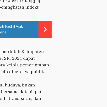
en kolektif dianggap
eningkatan indeks
ri.
ti Fadhil Ajak
line
emerintah Kabupaten
si SPI 2024 dapat
ata kelola pemerintahan
lebih dipercaya publik.
gai budaya, bukan
bersama, kita dapat
ih, transparan, dan