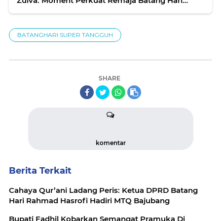
Zulva: Moment Perkuat Remaja Batang Hari
Cetak Generasi Emas Bebas Stunting
BATANGHARI SUPER TANGGUH
SHARE
komentar
Berita Terkait
Cahaya Qur’ani Ladang Peris: Ketua DPRD Batang
Hari Rahmad Hasrofi Hadiri MTQ Bajubang
Bupati Fadhil Kobarkan Semangat Pramuka Di