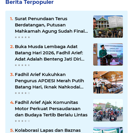
Berita Terpopuler
Surat Penundaan Terus
Berdatangan, Putusan
Mahkamah Agung Sudah Final,
Mengapa Eksekusi Belum
Dilaksanakan?
Buka Musda Lembaga Adat
Batang Hari 2026, Fadhil Arief:
Adat Adalah Benteng Jati Diri
Generasi Muda
Fadhil Arief Kukuhkan
Pengurus APDESI Merah Putih
Batang Hari, Iknak Nahkodai
Periode 2026–2031
Fadhil Arief Ajak Komunitas
Motor Perkuat Persaudaraan
dan Budaya Tertib Berlalu Lintas
Kolaborasi Lapas dan Baznas