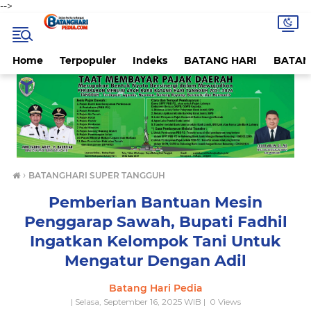
-->
Home
Terpopuler
Indeks
BATANG HARI
BATAN
›
BATANGHARI SUPER TANGGUH
Pemberian Bantuan Mesin
Penggarap Sawah, Bupati Fadhil
Ingatkan Kelompok Tani Untuk
Mengatur Dengan Adil
Batang Hari Pedia
| Selasa, September 16, 2025 WIB |
0
Views