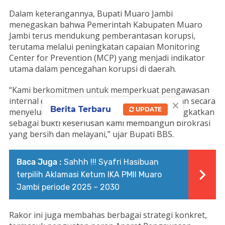
Dalam keterangannya, Bupati Muaro Jambi
menegaskan bahwa Pemerintah Kabupaten Muaro
Jambi terus mendukung pemberantasan korupsi,
terutama melalui peningkatan capaian Monitoring
Center for Prevention (MCP) yang menjadi indikator
utama dalam pencegahan korupsi di daerah.
“Kami berkomitmen untuk memperkuat pengawasan
internal dan memperbaiki sistem pemerintahan secara
×
Berita Terbaru
UPDATE
menyeluruh. Capaian MCP akan terus kami tingkatkan
sebagai bukti keseriusan kami membangun birokrasi
yang bersih dan melayani,” ujar Bupati BBS.
Baca Juga :
Sahhh !!! Syafri Hasibuan
terpilih Aklamasi Ketum IKA PMII Muaro
Jambi periode 2025 – 2030
Rakor ini juga membahas berbagai strategi konkret,