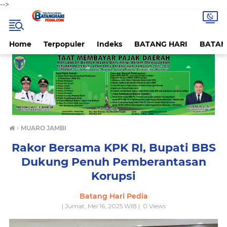
-->
Home
Terpopuler
Indeks
BATANG HARI
BATAN
›
MUARO JAMBI
Rakor Bersama KPK RI, Bupati BBS
Dukung Penuh Pemberantasan
Korupsi
Batang Hari Pedia
| Jumat, Mei 16, 2025 WIB |
0
Views