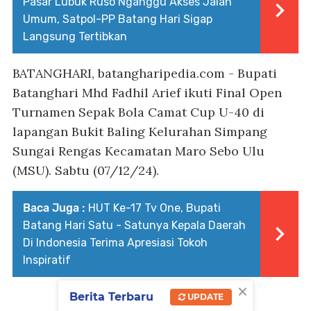
Pasar Lubuk Ruso Nganggu Akses Jalan
Umum, Satpol-PP Batang Hari Sigap
Langsung Tertibkan
BATANGHARI, batangharipedia.com
- Bupati
Batanghari Mhd Fadhil Arief ikuti Final Open
Turnamen Sepak Bola Camat Cup U-40 di
lapangan Bukit Baling Kelurahan Simpang
Sungai Rengas Kecamatan Maro Sebo Ulu
(MSU). Sabtu (07/12/24).
Baca Juga :
HUT Ke-17 Tv One, Bupati
Batang Hari Satu - Satunya Kepala Daerah
Di Indonesia Terima Apresiasi Tokoh
Inspiratif
×
Berita Terbaru
UPDATE