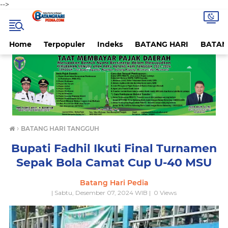
-->
Home
Terpopuler
Indeks
BATANG HARI
BATAN
›
BATANG HARI TANGGUH
Bupati Fadhil Ikuti Final Turnamen
Sepak Bola Camat Cup U-40 MSU
Batang Hari Pedia
| Sabtu, Desember 07, 2024 WIB |
0
Views