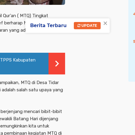
 Qur'an ( MTQ) Tingkat
×
rief berharap MTQ adalah sebuah
Berita Terbaru
UPDATE
aran yang ada dalam Al-Qur'an
t TPPS Kabupaten
mpaikan, MTQ di Desa Tidar
ni adalah salah satu upaya yang
erjenjang mencari bibit-bibit
wakili Batang Hari dijenjang
 memungkinkan kita untuk
a pembinaan kegiatan MTQ di