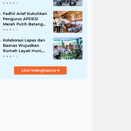
dan Budaya Tertib
Berlalu Lintas
Fadhil Arief Kukuhkan
Pengurus APDESI
Merah Putih Batang
Hari, Iknak Nahkodai
Periode 2026–2031
Kolaborasi Lapas dan
Baznas Wujudkan
Rumah Layak Huni,
Fadhil Arief: Bukti
Nyata Kepedulian
Untuk Rakyat
Lihat Selengkapnya