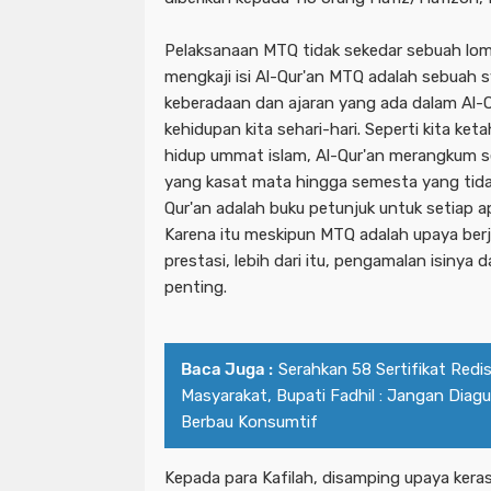
Pelaksanaan MTQ tidak sekedar sebuah lo
mengkaji isi Al-Qur'an MTQ adalah sebuah 
keberadaan dan ajaran yang ada dalam Al-Q
kehidupan kita sehari-hari. Seperti kita ke
hidup ummat islam, Al-Qur'an merangkum se
yang kasat mata hingga semesta yang tida
Qur'an adalah buku petunjuk untuk setiap apa
Karena itu meskipun MTQ adalah upaya ber
prestasi, lebih dari itu, pengamalan isinya
penting.
Baca Juga :
Serahkan 58 Sertifikat Redi
Masyarakat, Bupati Fadhil : Jangan Dia
Berbau Konsumtif
Kepada para Kafilah, disamping upaya kera