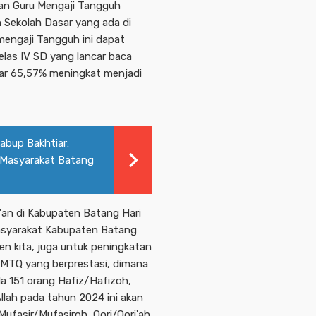
kan Guru Mengaji Tangguh
h Sekolah Dasar yang ada di
mengaji Tangguh ini dapat
elas IV SD yang lancar baca
esar 65,57% meningkat menjadi
Wabup Bakhtiar:
h Masyarakat Batang
'an di Kabupaten Batang Hari
asyarakat Kabupaten Batang
en kita, juga untuk peningkatan
h MTQ yang berprestasi, dimana
a 151 orang Hafiz/Hafizoh,
Allah pada tahun 2024 ini akan
Mufasir/Mufasiroh, Qori/Qori'ah.