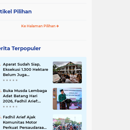
tikel Pilihan
Ke Halaman Pilihan
rita Terpopuler
Aparat Sudah Siap,
Eksekusi 1.300 Hektare
Belum Juga
Ditetapkan PN Muara
Bulian, Ada Apa?
Buka Musda Lembaga
Adat Batang Hari
2026, Fadhil Arief:
Adat Adalah Benteng
Jati Diri Generasi
Muda
Fadhil Arief Ajak
Komunitas Motor
Perkuat Persaudaraan