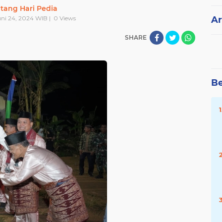
tang Hari Pedia
Juni 24, 2024 WIB |
0
Views
Ar
SHARE
Be