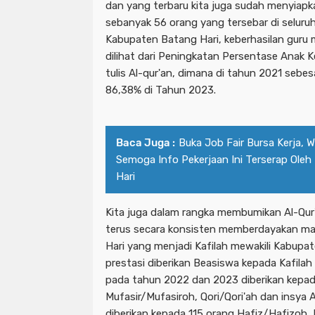
dan yang terbaru kita juga sudah menyiap
sebanyak 56 orang yang tersebar di seluru
Kabupaten Batang Hari, keberhasilan guru 
dilihat dari Peningkatan Persentase Anak K
tulis Al-qur'an, dimana di tahun 2021 seb
86,38% di Tahun 2023.
Baca Juga :
Buka Job Fair Bursa Kerja, 
Semoga Info Pekerjaan Ini Terserap Ole
Hari
Kita juga dalam rangka membumikan Al-Qur
terus secara konsisten memberdayakan m
Hari yang menjadi Kafilah mewakili Kabupat
prestasi diberikan Beasiswa kepada Kafila
pada tahun 2022 dan 2023 diberikan kepad
Mufasir/Mufasiroh, Qori/Qori'ah dan insya 
diberikan kepada 115 orang Hafiz/Hafizoh, 