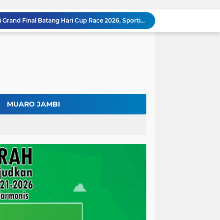
Bupati Fadhil Arief Hadiri Grand Final Batang Hari Cup Race 2026, Sportivitas dan UMKM Jadi Sorotan
Fadhil Arief Ajak Komunitas Motor Perkuat Persaudaraan dan Budaya Tertib Berlalu Lintas
Surat Penundaan Terus Berdatangan, Putusan Mahkamah Agung Sudah Final, Mengapa Eksekusi Belum Dilaksanakan?
Fadhil Arief Resmi Lantik 16 Kepala Desa, Titip Pesan Integritas dan Pelayanan Untuk Kemajuan Batang Hari
Aparat Sudah Siap, Eksekusi 1.300 Hektare Belum Juga Ditetapkan PN Muara Bulian, Ada Apa?
Kalah di Mahkamah Agung, PT BSU Kini Minta Ketua MA Awasi Eksekusi Putusannya Sendiri
Kolaborasi Lapas dan Baznas Wujudkan Rumah Layak Huni, Fadhil Arief: Bukti Nyata Kepedulian Untuk Rakyat
Ratusan Petani Batanghari Gelar Sedekah Bubur di Tengah Sawah, Fadhil Arief: Tradisi Ini Harus Tetap Lestari
MUARO JAMBI
Fadhil Arief Kukuhkan Pengurus APDESI Merah Putih Batang Hari, Iknak Nahkodai Periode 2026–2031
Buka Musda Lembaga Adat Batang Hari 2026, Fadhil Arief: Adat Adalah Benteng Jati Diri Generasi Muda