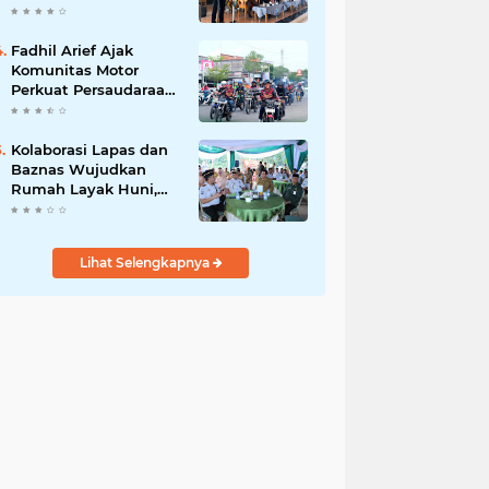
Hari, Iknak Nahkodai
Periode 2026–2031
Fadhil Arief Ajak
Komunitas Motor
Perkuat Persaudaraan
dan Budaya Tertib
Berlalu Lintas
Kolaborasi Lapas dan
Baznas Wujudkan
Rumah Layak Huni,
Fadhil Arief: Bukti
Nyata Kepedulian
Untuk Rakyat
Lihat Selengkapnya