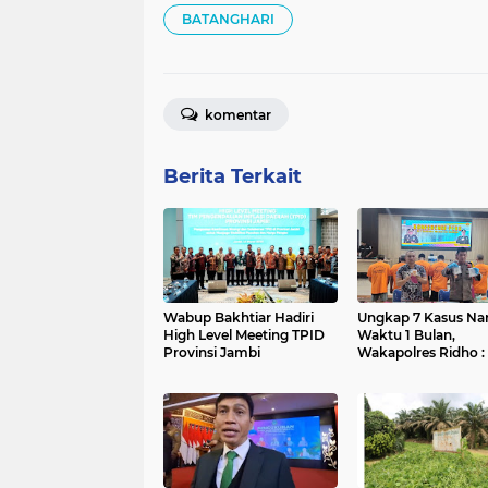
BATANGHARI
komentar
Berita Terkait
Wabup Bakhtiar Hadiri
Ungkap 7 Kasus Na
High Level Meeting TPID
Waktu 1 Bulan,
Provinsi Jambi
Wakapolres Ridho : 
Berkat Bantuan Inf
Masyarakat