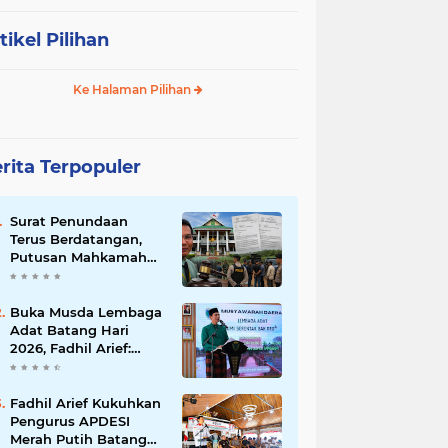
tikel Pilihan
Ke Halaman Pilihan
rita Terpopuler
Surat Penundaan
Terus Berdatangan,
Putusan Mahkamah
Agung Sudah Final,
Mengapa Eksekusi
Belum Dilaksanakan?
Buka Musda Lembaga
Adat Batang Hari
2026, Fadhil Arief:
Adat Adalah Benteng
Jati Diri Generasi
Muda
Fadhil Arief Kukuhkan
Pengurus APDESI
Merah Putih Batang