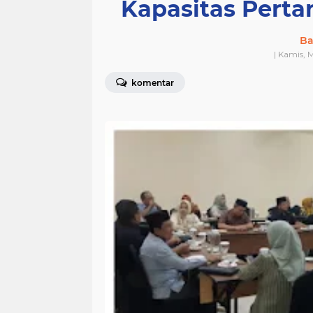
Kapasitas Pert
Ba
| Kamis, 
komentar