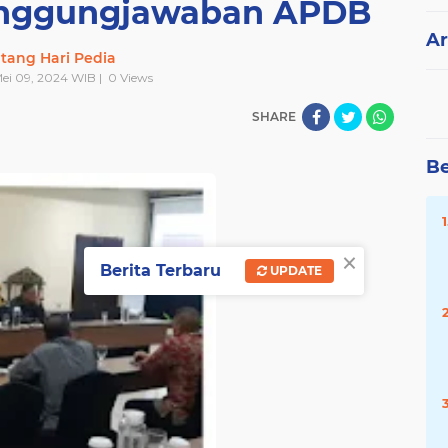
anggungjawaban APDB
Ar
tang Hari Pedia
Mei 09, 2024 WIB |
0
Views
SHARE
Be
×
Berita Terbaru
UPDATE