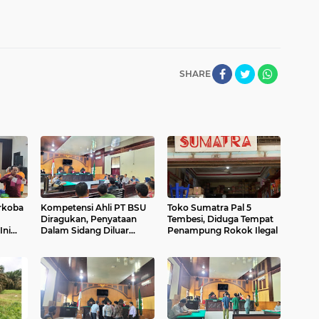
SHARE
rkoba
Kompetensi Ahli PT BSU
Toko Sumatra Pal 5
Diragukan, Penyataan
Tembesi, Diduga Tempat
Ini
Dalam Sidang Diluar
Penampung Rokok Ilegal
ormasi
Pokok Perkara