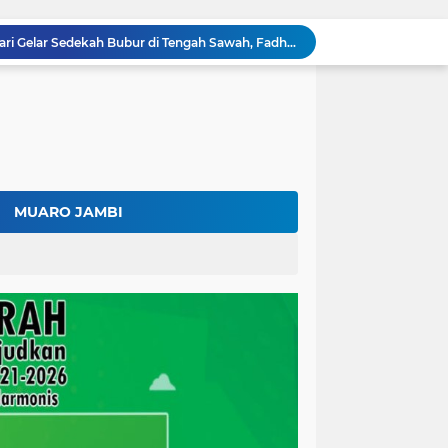
Ratusan Petani Batanghari Gelar Sedekah Bubur di Tengah Sawah, Fadhil Arief: Tradisi Ini Harus Tetap Lestari
Fadhil Arief Kukuhkan Pengurus APDESI Merah Putih Batang Hari, Iknak Nahkodai Periode 2026–2031
Buka Musda Lembaga Adat Batang Hari 2026, Fadhil Arief: Adat Adalah Benteng Jati Diri Generasi Muda
Bupati Fadhil Arief Hadiri Grand Final Batang Hari Cup Race 2026, Sportivitas dan UMKM Jadi Sorotan
Fadhil Arief Ajak Komunitas Motor Perkuat Persaudaraan dan Budaya Tertib Berlalu Lintas
Surat Penundaan Terus Berdatangan, Putusan Mahkamah Agung Sudah Final, Mengapa Eksekusi Belum Dilaksanakan?
Fadhil Arief Resmi Lantik 16 Kepala Desa, Titip Pesan Integritas dan Pelayanan Untuk Kemajuan Batang Hari
Diduga Bawa 20.000 Liter Solar Tanpa Izin, Pengemudi Klaim Resmi dari Depot Pertamina
MUARO JAMBI
Kalah di Mahkamah Agung, PT BSU Kini Minta Ketua MA Awasi Eksekusi Putusannya Sendiri
Kolaborasi Lapas dan Baznas Wujudkan Rumah Layak Huni, Fadhil Arief: Bukti Nyata Kepedulian Untuk Rakyat