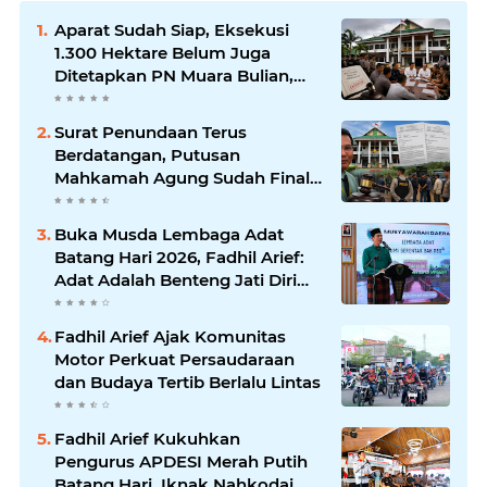
Aparat Sudah Siap, Eksekusi
1.300 Hektare Belum Juga
Ditetapkan PN Muara Bulian,
Ada Apa?
Surat Penundaan Terus
Berdatangan, Putusan
Mahkamah Agung Sudah Final,
Mengapa Eksekusi Belum
Dilaksanakan?
Buka Musda Lembaga Adat
Batang Hari 2026, Fadhil Arief:
Adat Adalah Benteng Jati Diri
Generasi Muda
Fadhil Arief Ajak Komunitas
Motor Perkuat Persaudaraan
dan Budaya Tertib Berlalu Lintas
Fadhil Arief Kukuhkan
Pengurus APDESI Merah Putih
Batang Hari, Iknak Nahkodai