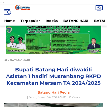
-->
Home
Terpopuler
Indeks
BATANG HARI
BATAN
›
BATANGHARI
Bupati Batang Hari diwakili
Asisten 1 hadiri Musrenbang RKPD
Kecamatan Mersam TA 2024/2025
Batang Hari Pedia
| Senin, Maret 04, 2024 WIB |
0
Views