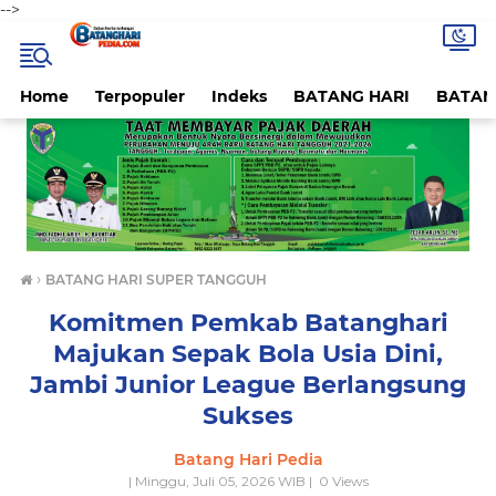
-->
Home
Terpopuler
Indeks
BATANG HARI
BATAN
›
BATANG HARI SUPER TANGGUH
Komitmen Pemkab Batanghari
Majukan Sepak Bola Usia Dini,
Jambi Junior League Berlangsung
Sukses
Batang Hari Pedia
| Minggu, Juli 05, 2026 WIB |
0
Views