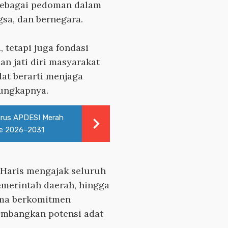
t sebagai pedoman dalam
sa, dan bernegara.
 tetapi juga fondasi
n jati diri masyarakat
dat berarti menjaga
ungkapnya.
urus APDESI Merah
de 2026–2031
 Haris mengajak seluruh
emerintah daerah, hingga
ma berkomitmen
embangkan potensi adat