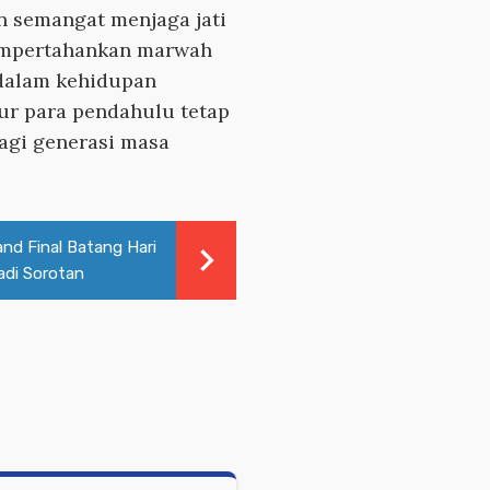
n semangat menjaga jati
mempertahankan marwah
dalam kehidupan
ur para pendahulu tetap
agi generasi masa
rand Final Batang Hari
adi Sorotan