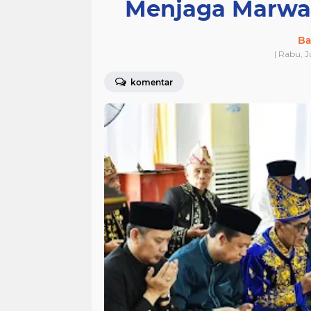
Menjaga Marwah
Ba
| Rabu, J
komentar