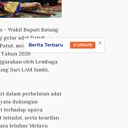
m
– Wakil Bupati Batang
g gelar adat Datuk
×
Berita Terbaru
Patut, menghadiri
UPDATE
8 Tahun 2026
nggarakan oleh Lembaga
ung Sari LAM Jambi,
ri dalam perhelatan adat
nyata dukungan
i terhadap upaya
 istiadat, serta kearifan
para leluhur Melayu