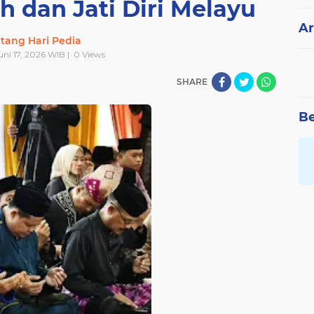
 dan Jati Diri Melayu
Ar
tang Hari Pedia
uni 17, 2026 WIB |
0
Views
SHARE
Be