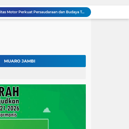
Surat Penundaan Terus Berdatangan, Putusan Mahkamah Agung Sudah Final, Mengapa Eksekusi Belum Dilaksanakan?
Fadhil Arief Resmi Lantik 16 Kepala Desa, Titip Pesan Integritas dan Pelayanan Untuk Kemajuan Batang Hari
Diduga Bawa 20.000 Liter Solar Tanpa Izin, Pengemudi Klaim Resmi dari Depot Pertamina
Kalah di Mahkamah Agung, PT BSU Kini Minta Ketua MA Awasi Eksekusi Putusannya Sendiri
Kolaborasi Lapas dan Baznas Wujudkan Rumah Layak Huni, Fadhil Arief: Bukti Nyata Kepedulian Untuk Rakyat
Ratusan Petani Batanghari Gelar Sedekah Bubur di Tengah Sawah, Fadhil Arief: Tradisi Ini Harus Tetap Lestari
Fadhil Arief Kukuhkan Pengurus APDESI Merah Putih Batang Hari, Iknak Nahkodai Periode 2026–2031
Buka Musda Lembaga Adat Batang Hari 2026, Fadhil Arief: Adat Adalah Benteng Jati Diri Generasi Muda
MUARO JAMBI
Bupati Fadhil Arief Hadiri Grand Final Batang Hari Cup Race 2026, Sportivitas dan UMKM Jadi Sorotan
Fadhil Arief Ajak Komunitas Motor Perkuat Persaudaraan dan Budaya Tertib Berlalu Lintas