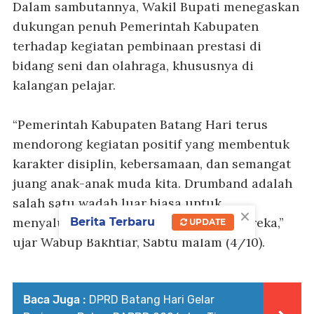
Dalam sambutannya, Wakil Bupati menegaskan
dukungan penuh Pemerintah Kabupaten
terhadap kegiatan pembinaan prestasi di
bidang seni dan olahraga, khususnya di
kalangan pelajar.
“Pemerintah Kabupaten Batang Hari terus
mendorong kegiatan positif yang membentuk
karakter disiplin, kebersamaan, dan semangat
juang anak-anak muda kita. Drumband adalah
salah satu wadah luar biasa untuk
×
menyalurkan energi dan kreativitas mereka,”
Berita Terbaru
UPDATE
ujar Wabup Bakhtiar, Sabtu malam (4/10).
Baca Juga :
DPRD Batang Hari Gelar