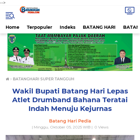
-->
Home
Terpopuler
Indeks
BATANG HARI
BATAN
›
BATANGHARI SUPER TANGGUH
Wakil Bupati Batang Hari Lepas
Atlet Drumband Bahana Teratai
Indah Menuju Kejurnas
Batang Hari Pedia
| Minggu, Oktober 05, 2025 WIB |
0
Views