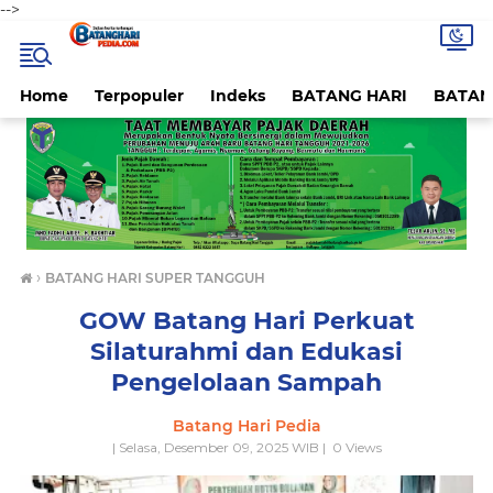
-->
Home
Terpopuler
Indeks
BATANG HARI
BATAN
›
BATANG HARI SUPER TANGGUH
GOW Batang Hari Perkuat
Silaturahmi dan Edukasi
Pengelolaan Sampah
Batang Hari Pedia
| Selasa, Desember 09, 2025 WIB |
0
Views