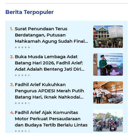
Berita Terpopuler
Surat Penundaan Terus
Berdatangan, Putusan
Mahkamah Agung Sudah Final,
Mengapa Eksekusi Belum
Dilaksanakan?
Buka Musda Lembaga Adat
Batang Hari 2026, Fadhil Arief:
Adat Adalah Benteng Jati Diri
Generasi Muda
Fadhil Arief Kukuhkan
Pengurus APDESI Merah Putih
Batang Hari, Iknak Nahkodai
Periode 2026–2031
Fadhil Arief Ajak Komunitas
Motor Perkuat Persaudaraan
dan Budaya Tertib Berlalu Lintas