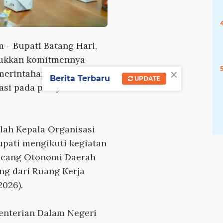
m
- Bupati Batang Hari,
njukkan komitmennya
×
merintahan daerah yang
Berita Terbaru
UPDATE
tasi pada pelayanan
mlah Kepala Organisasi
upati mengikuti kegiatan
ncang Otonomi Daerah
ng dari Ruang Kerja
2026).
menterian Dalam Negeri