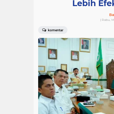
Lebih Efe
Ba
| Rabu, M
komentar