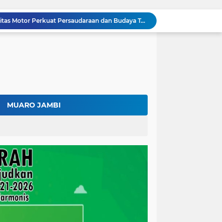
Fadhil Arief Ajak Komunitas Motor Perkuat Persaudaraan dan Budaya Tertib Berlalu Lintas
Surat Penundaan Terus Berdatangan, Putusan Mahkamah Agung Sudah Final, Mengapa Eksekusi Belum Dilaksanakan?
Fadhil Arief Resmi Lantik 16 Kepala Desa, Titip Pesan Integritas dan Pelayanan Untuk Kemajuan Batang Hari
Diduga Bawa 20.000 Liter Solar Tanpa Izin, Pengemudi Klaim Resmi dari Depot Pertamina
Kalah di Mahkamah Agung, PT BSU Kini Minta Ketua MA Awasi Eksekusi Putusannya Sendiri
Kolaborasi Lapas dan Baznas Wujudkan Rumah Layak Huni, Fadhil Arief: Bukti Nyata Kepedulian Untuk Rakyat
Ratusan Petani Batanghari Gelar Sedekah Bubur di Tengah Sawah, Fadhil Arief: Tradisi Ini Harus Tetap Lestari
Fadhil Arief Kukuhkan Pengurus APDESI Merah Putih Batang Hari, Iknak Nahkodai Periode 2026–2031
MUARO JAMBI
Buka Musda Lembaga Adat Batang Hari 2026, Fadhil Arief: Adat Adalah Benteng Jati Diri Generasi Muda
Bupati Fadhil Arief Hadiri Grand Final Batang Hari Cup Race 2026, Sportivitas dan UMKM Jadi Sorotan