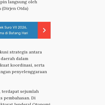
mpin langsung oleh
 (Dirjen Otda)
ek Suro VII 2026,
a di Batang Hari
usi strategis antara
 daerah dalam
uat koordinasi, serta
tangan penyelenggaraan
, terdapat sejumlah
us pembahasan. Di
ektorat Jenderal Otonomi