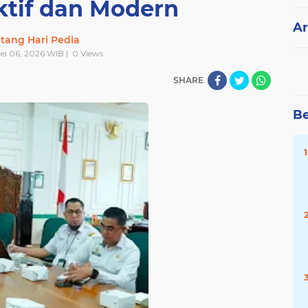
ktif dan Modern
Ar
tang Hari Pedia
ei 06, 2026 WIB |
0
Views
SHARE
Be