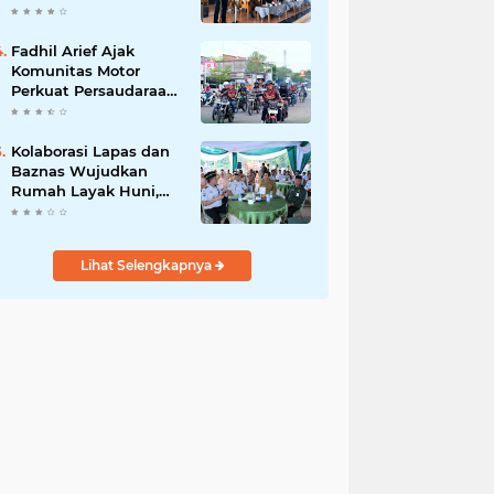
Hari, Iknak Nahkodai
Periode 2026–2031
Fadhil Arief Ajak
Komunitas Motor
Perkuat Persaudaraan
dan Budaya Tertib
Berlalu Lintas
Kolaborasi Lapas dan
Baznas Wujudkan
Rumah Layak Huni,
Fadhil Arief: Bukti
Nyata Kepedulian
Untuk Rakyat
Lihat Selengkapnya