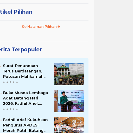
tikel Pilihan
Ke Halaman Pilihan
rita Terpopuler
Surat Penundaan
Terus Berdatangan,
Putusan Mahkamah
Agung Sudah Final,
Mengapa Eksekusi
Belum Dilaksanakan?
Buka Musda Lembaga
Adat Batang Hari
2026, Fadhil Arief:
Adat Adalah Benteng
Jati Diri Generasi
Muda
Fadhil Arief Kukuhkan
Pengurus APDESI
Merah Putih Batang